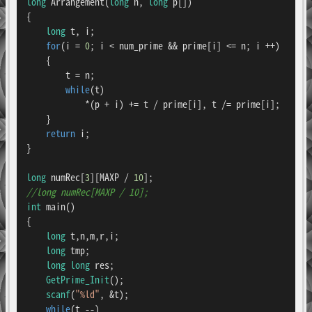
long
Arrangement
(
long
 n, 
long
 p[])
{

long
 t, i;

for
(i = 
0
; i < num_prime && prime[i] <= n; i ++)

    {

        t = n;

while
(t)

            *(p + i) += t / prime[i], t /= prime[i];

    }

return
 i;

}

long
 numRec[
3
][MAXP / 
10
//long numRec[MAXP / 10];
int
main
()
{

long
 t,n,m,r,i;

long
 tmp;

long
long
 res;

GetPrime_Init
();

scanf
(
"%ld"
, &t);

while
(t --)
