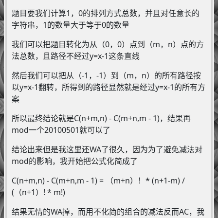
题目要我们计算1，0的排列方式总数，并且对任意长的
字符串，1的数量大于等于0的数量
我们可以把题目转化为从（0，0）点到（m，n）点的方
法总数，且路径不经过y=x-1这条直线
然后我们可以把从（-1，-1）到（m，n）的所有路径按
以y=x-1翻转，所得到的路径显然就是经过y=x-1的所有方
案
所以最终结论就是C(n+m,n) - C(m+n,m - 1)，结果再
mod一个20100501就可以了
结论出来但是我这里还WA了很久，因为为了避免减法对
mod的影响，我开始把公式化简成了
C(n+m,n) - C(m+n,m - 1) = （m+n）！* (n+1-m) /
(（n+1）! * m!)
结果无情的WA掉，而用不化简的组合的减法反而AC，我