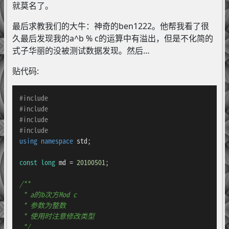
就莫名了。
最后求教我们的大牛：神奇的ben1222。他帮我看了很
久最后发现我的a^b % c的运算中有溢出，但是不化简的
式子华丽的没被测试数据发现。然后…
贴代码:
#
include
#
include
#
include
#
include
using
namespace
 std;

const
long
 md = 
20100501
;

/**

 * a的b次方Mod c

 * 参数为整数

 * 使用时注意修改类型

 */