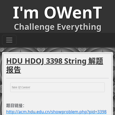
I'm OWenT
Challenge Everything
HDU HDOJ 3398 String 解题
报告
题目链接：
http://acm.hdu.edu.cn/showproblem.php?pid=3398