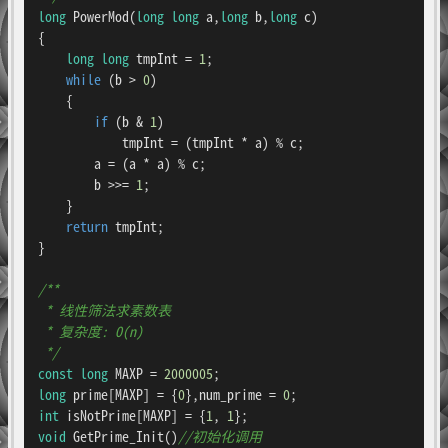
long
PowerMod
(
long
long
 a,
long
 b,
long
 c)
{

long
long
 tmpInt = 
1
;

while
 (b > 
0
)

    {

if
 (b & 
1
)

            tmpInt = (tmpInt * a) % c;

        a = (a * a) % c;

        b >>= 
1
;

    }

return
 tmpInt;

}

/**

 * 线性筛法求素数表

 * 复杂度: O(n)

 */
const
long
 MAXP = 
2000005
long
 prime[MAXP] = {
0
},num_prime = 
0
int
 isNotPrime[MAXP] = {
1
, 
1
void
GetPrime_Init
()
//初始化调用