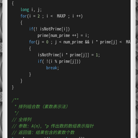
{

long
 i, j;

for
(i = 
2
 ; i <  MAXP ; i ++)

    {

if
(! isNotPrime[i])

            prime[num_prime ++] = i;

for
(j = 
0
 ; j < num_prime && i * prime[j] <  MAXP ;
        {

            isNotPrime[i * prime[j]] = 
1
;

if
( !(i % prime[j]))

break
;

        }

    }

}

/**

 * 排列组合数（素数表示法）

 */
// 全排列
// 参数: A(n), *p 传出数的数组表示指针
// 返回值：结果包含的素数个数