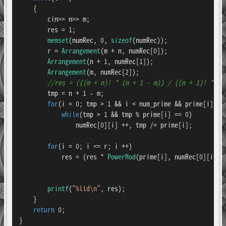
    {

        cin>> n>> m;

        res = 
1
;

memset
(numRec, 
0
, 
sizeof
(numRec));

        r = 
Arrangement
(m + n, numRec[
0
]);

Arrangement
(n + 
1
, numRec[
1
]);

Arrangement
(m, numRec[
2
]);

//res = (((m + n)! * (n + 1 - m)) / ((n + 1)! * m!
        tmp = n + 
1
 - m;

for
(i = 
0
; tmp > 
1
 && i < num_prime && prime[i] <= 
while
(tmp > 
1
 && tmp % prime[i] == 
0
)

                numRec[
0
][i] ++, tmp /= prime[i];

for
(i = 
0
; i <= r; i ++)

            res = (res * 
PowerMod
(prime[i], numRec[
0
][i] -
printf
(
"%lld\n"
, res);

    }

return
0
;

}