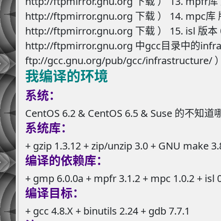
http://ftpmirror.gnu.org 下载 ） 13.
http://ftpmirror.gnu.org 下载 ） 14.
http://ftpmirror.gnu.org 下载 ） 15. i
http://ftpmirror.gnu.org 中gcc目录中的i
ftp://gcc.gnu.org/pub/gcc/infrastructure/ 
我编译的环境
系统：
CentOS 6.2 & CentOS 6.5 & Suse 
系统库：
+ gzip 1.3.12 + zip/unzip 3.0 + GNU make 3.81
编译的依赖库：
+ gmp 6.0.0a + mpfr 3.1.2 + mpc 1.0.2 + isl 
编译目标：
+ gcc 4.8.X + binutils 2.24 + gdb 7.7.1