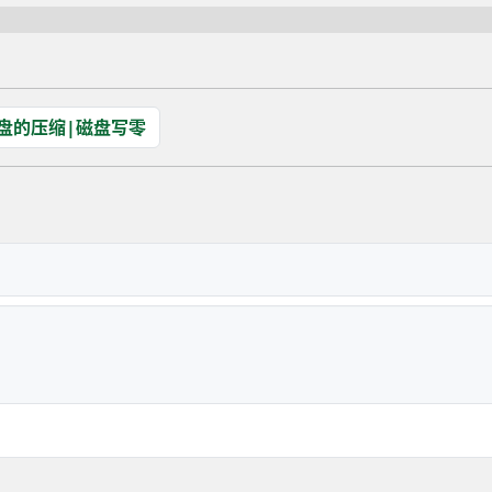
硬盘的压缩|磁盘写零