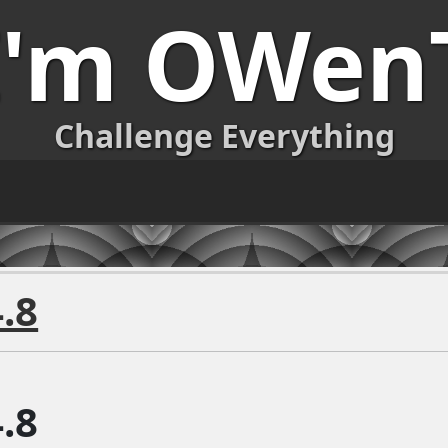
I'm OWen
Challenge Everything
.8
.8