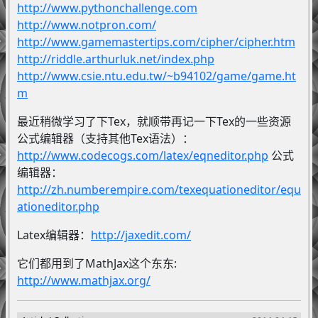
http://www.pythonchallenge.com
http://www.notpron.com/
http://www.gamemastertips.com/cipher/cipher.htm
http://riddle.arthurluk.net/index.php
http://www.csie.ntu.edu.tw/~b94102/game/game.ht
m
最近稍微学习了下Tex，就顺带再记一下Tex的一些资源
公式编辑器（支持其他Tex语法）：
http://www.codecogs.com/latex/eqneditor.php
公式
编辑器：
http://zh.numberempire.com/texequationeditor/equ
ationeditor.php
Latex编辑器：
http://jaxedit.com/
它们都用到了MathJax这个东东:
http://www.mathjax.org/