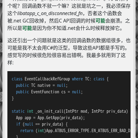
个呢？回调函数不就一个嘛？这就是坑之一，我必须保存
这个
libatapp_c_on_disconnected_fn
，否者这个函数会
被.net GC回收掉，然后C API回调的时候
可能
会崩溃。之
所以是
可能
是因为你不知道.net会什么时候释放掉它。
这还引出一个问题就是这类的回调函数的数据组很多，也
可能是我不太会用C#的泛型，导致这些API都是手写的。
感觉写的时候很危险很容易出错啊。我最多就用到了这
样:
class
EventCallbackRefGroup
where
TC
: 
class
 {

public
 TC native = 
null
;

public
 EventFunction cs = 
null
;

}

static
int
 _on_init_call(IntPtr mod, IntPtr priv_data) {

  App app = App.GetApp(priv_data);

if
 (
null
 == priv_data) {

return
 (
int
)App.ATBUS_ERROR_TYPE.EN_ATBUS_ERR_BAD_DATA;
  }
