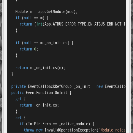
  Module m = app.GetModule(mod);

if
 (
null
 == m) {

return
 (
int
)App.ATBUS_ERROR_TYPE.EN_ATBUS_ERR_NOT_INITE
  }

if
 (
null
 == m._on_init.cs) {

return
0
;

  }

return
 m._on_init.cs(m);

}

private
 EventCallbackRefGroup _on_init = 
new
public
 EventFunction OnInit {

get
 {

return
 _on_init.cs;

  }

set
 {

if
 (IntPtr.Zero == _native_module) {

throw
new
 InvalidOperationException(
"Module released