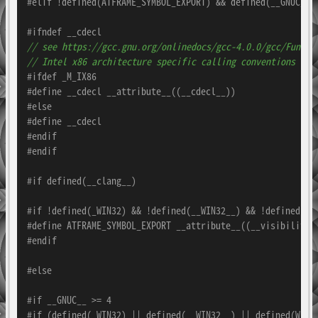
#
elif
 !defined(ATFRAME_SYMBOL_EXPORT) && defined(__GNUC__)
#
ifndef
 __cdecl
// see https://gcc.gnu.org/onlinedocs/gcc-4.0.0/gcc/Functi
// Intel x86 architecture specific calling conventions
#
ifdef
 _M_IX86
#
define
 __cdecl __attribute__((__cdecl__))
#
else
#
define
 __cdecl
#
endif
#
endif
#
if
 defined(__clang__)
#
if
 !defined(_WIN32) && !defined(__WIN32__) && !defined(WI
#
define
 ATFRAME_SYMBOL_EXPORT __attribute__((__visibility_
#
endif
#
else
#
if
 __GNUC__ >= 4
#
if
 (defined(_WIN32) || defined(__WIN32__) || defined(WIN3