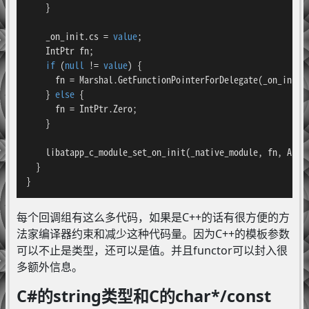
    }

    _on_init.cs = 
value
;

    IntPtr fn;

if
 (
null
 != 
value
) {

      fn = Marshal.GetFunctionPointerForDelegate(_on_init.
    } 
else
 {

      fn = IntPtr.Zero;

    }

    libatapp_c_module_set_on_init(_native_module, fn, Appli
  }

}
每个回调组有这么多代码，如果是C++的话有很方便的方
法家编译器约束和减少这种代码量。因为C++的模板参数
可以不止是类型，还可以是值。并且functor可以封入很
多额外信息。
C#的string类型和C的char*/const