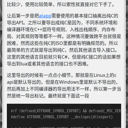
比较少，使用比较简单，所以索性就直接对它下手了。
让后第一步是把
atapp
需要使用的基本接口抽离出纯C的
导出API。之所以要导出成纯C是因为，不同系统环境和
编译器环境在C++层符号规则、入栈出栈顺序、内存布
局、对其规则等等都不一样。这种情况要做跨平台就很是
困难，然而这些在纯C的ISO里都是有明确规范的。所以
最简单的方式就是导出到纯C，然后其他语言导入接口。
这里的其他语言目前就只有C#，但是纯C接口的话如果想
导出到lua或者其他语言的接口也不困难。
这里导出的时候有一点点小细节，那就是在Linux上的c
api是默认导出的，但是在Windows里是默认不导出的，
然后再加上不同编译器的导出用法不一样，所以第一步当
然是统一导出标记。最终就是下面这一段
#
if
 !defined(ATFRAME_SYMBOL_EXPORT) && defined(_MSC_VER)
#
define
 ATFRAME_SYMBOL_EXPORT __declspec(dllexport)