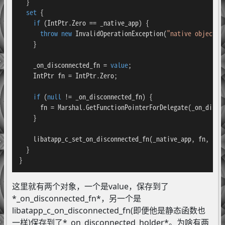
  }

set
 {

if
 (IntPtr.Zero == _native_app) {

throw
new
 InvalidOperationException(
"native object i
    }

    _on_disconnected_fn = 
value
;

    IntPtr fn = IntPtr.Zero;

if
 (
null
 != _on_disconnected_fn) {

      fn = Marshal.GetFunctionPointerForDelegate(_on_disco
    }

    libatapp_c_set_on_disconnected_fn(_native_app, fn, IntP
  }

}
这里就有两个对象，一个是value，保存到了
*_on_disconnected_fn*，另一个是
libatapp_c_on_disconnected_fn(即便他是静态函数也
一样)保存到了*_on_disconnected_holder*。为啥有两