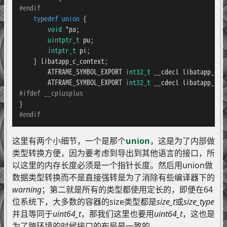
#
endif
typedef
union
 {

void
 *pa;

uintptr_t
 pu;

intptr_t
 pi;

    } libatapp_c_context;

ATFRAME_SYMBOL_EXPORT 
int32_t
 __cdecl 
libatapp_c_r
ATFRAME_SYMBOL_EXPORT 
int32_t
 __cdecl 
libatapp_c_r
#
ifdef
 __cplusplus
#
endif
这里有两个小细节，一个是那个
union
，这是为了内部做
类型转换方便，因为要考虑到导出到其他语言的接口，所
以这里的内存长度必须是一个指针长度。然后用union做
数据类型转换而不是直接强转是为了消除有些编译器下的
warning
；第二就是所有的类型都使用定长的，即便在64
位系统下，大多数的容器的size类型都是
size_t
或
size_type
并且等同于
uint64_t
，那我们这里也要用
uint64_t
，这也是
为了跨环境的时候接口的布局是一致的。