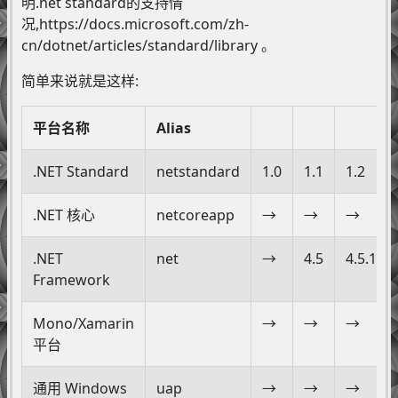
明.net standard的支持情
况,https://docs.microsoft.com/zh-
cn/dotnet/articles/standard/library 。
简单来说就是这样:
平台名称
Alias
.NET Standard
netstandard
1.0
1.1
1.2
.NET 核心
netcoreapp
→
→
→
.NET
net
→
4.5
4.5.1
Framework
Mono/Xamarin
→
→
→
平台
通用 Windows
uap
→
→
→