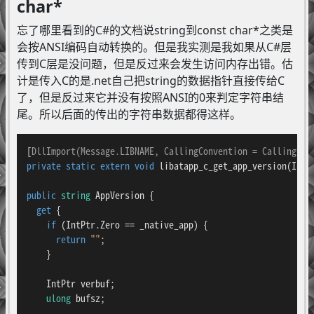
char*
忘了哪里看到的C#的文档说string到const char*之类是
会按ANSI编码自动转换的。但是我实测是我如果从C#层
传到C层是没问题，但是反过来会发生访问内存出错。估
计是传入C的是.net自己把string的数据指针直接传给C
了，但是反过来它并没有按照ANSI的0来判定字符串结
尾。所以后面的传出的字符串数据都得这样。
[
DllImport(Message.LIBNAME, CallingConvention = CallingCon
private
static
extern
void
libatapp_c_get_app_version
(
IntP
public
string
 AppVersion {

get
 {

if
 (IntPtr.Zero == _native_app) {

return
""
;

    }

    IntPtr verbuf;

ulong
 bufsz;
