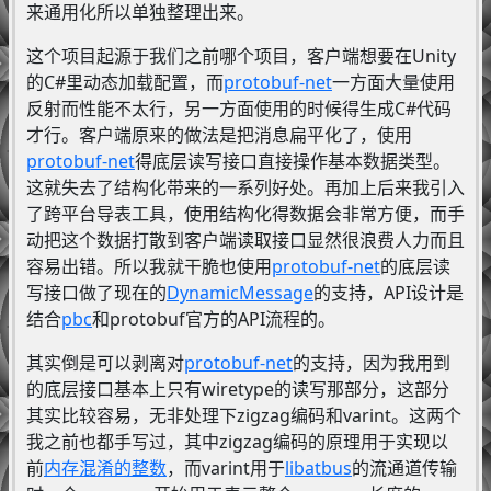
来通用化所以单独整理出来。
这个项目起源于我们之前哪个项目，客户端想要在Unity
的C#里动态加载配置，而
protobuf-net
一方面大量使用
反射而性能不太行，另一方面使用的时候得生成C#代码
才行。客户端原来的做法是把消息扁平化了，使用
protobuf-net
得底层读写接口直接操作基本数据类型。
这就失去了结构化带来的一系列好处。再加上后来我引入
了跨平台导表工具，使用结构化得数据会非常方便，而手
动把这个数据打散到客户端读取接口显然很浪费人力而且
容易出错。所以我就干脆也使用
protobuf-net
的底层读
写接口做了现在的
DynamicMessage
的支持，API设计是
结合
pbc
和protobuf官方的API流程的。
其实倒是可以剥离对
protobuf-net
的支持，因为我用到
的底层接口基本上只有wiretype的读写那部分，这部分
其实比较容易，无非处理下zigzag编码和varint。这两个
我之前也都手写过，其中zigzag编码的原理用于实现以
前
内存混淆的整数
，而varint用于
libatbus
的流通道传输