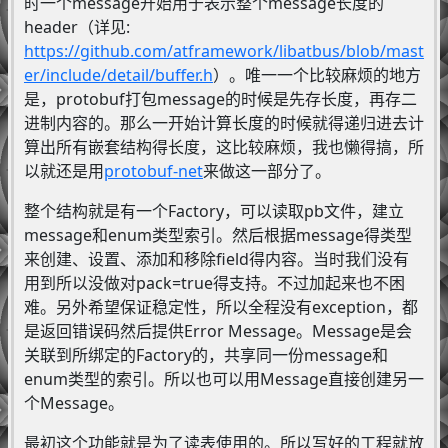
时一个message开始用于表示整个message长度的
header（详见:
https://github.com/atframework/libatbus/blob/mast
er/include/detail/buffer.h
）。唯一一个比较麻烦的地方
是，protobuf打包message的时候是先存长度，再存二
进制内容的。那么一开始计算长度的时候就得递归进去计
算出所有嵌套结构得长度，这比较麻烦，我也懒得搞，所
以就还是用
protobuf-net
来做这一部分了。
整个结构就是有一个Factory，可以读取pb文件，建立
message和enum类型索引。然后根据message得类型
来创建、设置、添加和移除field得内容。当时我们没有
用到所以没做对pack=true得支持。不过加起来也不困
难。另外希望保证稳定性，所以全程没有exception，都
是返回错误码然后提供Error Message。Message是会
关联到所绑定的Factory的，共享同一份message和
enum类型的索引。所以也可以用Message直接创建另一
个Message。
最初这个功能就是为了读表使用的。所以写好的工程就放