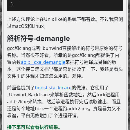
}
上述方法理论上在Unix like的系统下都有效。不过我只测
过macOS和Linux。
解析符号-demangle
gcc和clang或者libunwind直接解出的符号是原始的符号
名称。当然很不好看，所幸的是gcc和clang都提供了内
置函数
abi::__cxa_demangle
来把符号翻译成易懂的版
本。这个接口连文档里都是只是提及了一下，我还是看头
文件里的注释才知道怎么用的。差评。
前面也提到了
boost.stacktrace
的做法，它使用了
_Unwind_Backtrace来解析函数地址，然后fork进程用
addr2line来转换，然后等进程执行完后读取输出，而且
还是每个地址fork一个进程跑addr2line。真是暴力又不
靠谱，平白无故增加了个进程开销。
接下来可以看看执行结果。