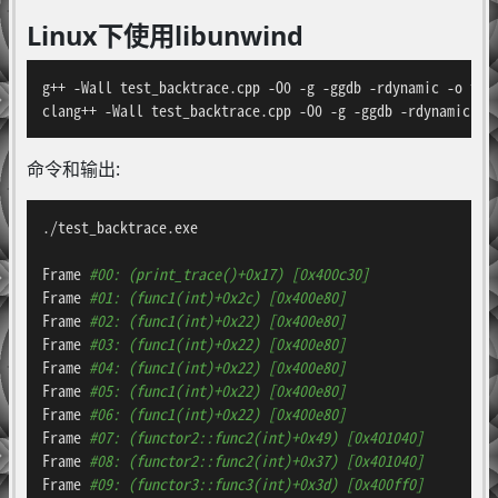
Linux下使用libunwind
g++ -Wall test_backtrace.cpp -O0 -g -ggdb -rdynamic -o test
clang++ -Wall test_backtrace.cpp -O0 -g -ggdb -rdynamic -o
命令和输出:
./test_backtrace.exe

Frame 
#00: (print_trace()+0x17) [0x400c30]
Frame 
#01: (func1(int)+0x2c) [0x400e80]
Frame 
#02: (func1(int)+0x22) [0x400e80]
Frame 
#03: (func1(int)+0x22) [0x400e80]
Frame 
#04: (func1(int)+0x22) [0x400e80]
Frame 
#05: (func1(int)+0x22) [0x400e80]
Frame 
#06: (func1(int)+0x22) [0x400e80]
Frame 
#07: (functor2::func2(int)+0x49) [0x401040]
Frame 
#08: (functor2::func2(int)+0x37) [0x401040]
Frame 
#09: (functor3::func3(int)+0x3d) [0x400ff0]