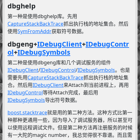
dbghelp
第一种是使用dbghelp库。先用
CaptureStackBackTrace
抓出执行栈的地址集合。然后
使用
SymFromAddr
获取符号数据。
dbgeng+
IDebugClient
+
IDebugContr
ol
+
IDebugSymbols
第二种是使用dbgeng库和几个调试服务的组件
IDebugClient
/
IDebugControl
/
IDebugSymbols
。也是
需要先用
CaptureStackBackTrace
抓出执行栈的地址集
合。然后用
IDebugClient
来Attach到当前进程上，再用
IDebugControl
等待Attach完成，最后用
IDebugSymbols
导出符号数据。
boost.stacktrace
就是用的第二种方法。这种方式比第一
种那种更通用一些，因为导入了调试服务器，所以甚至可
以使用远程调试文件。但是第二种方法再注册服务的时候
有一大陀的magic number，我总觉得很不靠谱。而且需