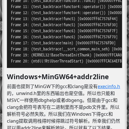
Frame 10: (test_backtrace!functor3::func3) [0x00007FF6C7578
Frame 11: (test_backtrace!functor4::operator()) [0x00007FF6
Frame 12: (test_backtrace!functor4::operator()) [0x00007FF6
Frame 13: (test_backtrace!func5) [0x00007FF6C7576F44]

Frame 14: (test_backtrace!func5) [0x00007FF6C7576F30]

Frame 15: (test_backtrace!func6) [0x00007FF6C7576F7F]

Frame 16: (test_backtrace!func6) [0x00007FF6C7576F70]

Frame 17: (test_backtrace!main) [0x00007FF6C7576FD0]

Frame 18: (test_backtrace!__scrt_common_main_seh) [0x00007F
Frame 19: (KERNEL32!BaseThreadInitThunk) [0x00007FFCAA081FE
Frame 20: (ntdll!RtlUserThreadStart) [0x00007FFCAC64EFB1]
Windows+MinGW64+addr2line
前面也提到了MinGW下的gcc和clang是没有
execinfo.h
的，unwind.h里的东西输出也是空值。所以也只能和
MSVC一样使用dbghelp或者dbgeng。但是由于gcc和
clang会把符号表写在二进制里而不是pdb文件里。所以
解析符号必然失败。所以我们在Windows下得gcc和
clang提取调用栈得时候得跳过符号解析。所幸我们仍然
可以用addr2line来解析地址。所以就有了以下结果。