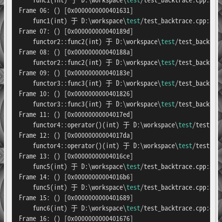
Frame 06: () [0x0000000000401631]

    func1(int) 于 D:\workspace\
test
/test_backtrace.cpp:349

Frame 07: () [0x000000000040189d]

    functor2::func2(int) 于 D:\workspace\
test
/test_backtrac
Frame 08: () [0x000000000040188a]

    functor2::func2(int) 于 D:\workspace\
test
/test_backtrac
Frame 09: () [0x000000000040183e]

    functor3::func3(int) 于 D:\workspace\
test
/test_backtrac
Frame 10: () [0x0000000000401826]

    functor3::func3(int) 于 D:\workspace\
test
/test_backtrac
Frame 11: () [0x00000000004017ed]

    functor4::operator()(int) 于 D:\workspace\
test
/test_ba
Frame 12: () [0x00000000004017da]

    functor4::operator()(int) 于 D:\workspace\
test
/test_ba
Frame 13: () [0x00000000004016ce]

    func5(int) 于 D:\workspace\
test
/test_backtrace.cpp:395

Frame 14: () [0x00000000004016b6]

    func5(int) 于 D:\workspace\
test
/test_backtrace.cpp:391

Frame 15: () [0x0000000000401689]

    func6(int) 于 D:\workspace\
test
/test_backtrace.cpp:403

Frame 16: () [0x0000000000401676]
