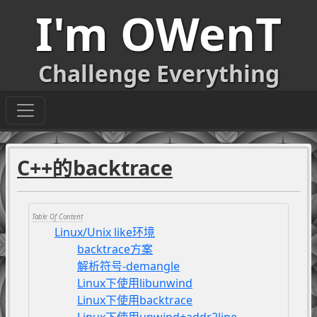
I'm OWenT
Challenge Everything
C++的backtrace
Linux/Unix like环境
backtrace方案
解析符号-demangle
Linux下使用libunwind
Linux下使用backtrace
Linux下使用unwind+addr2line