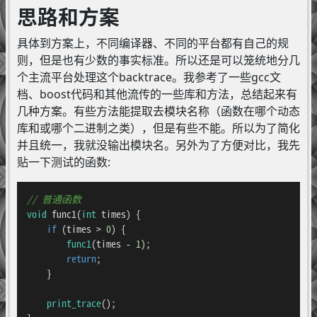
思路和方案
具体到方案上，不同编译器、不同的平台都有自己的规
则，但是也有少数的事实标准。所以还是可以笼统地分几
个主流平台处理这个backtrace。我参考了一些gcc文
档、boost代码和其他流传的一些库和方法，总结起来有
几种方案。有些方法能提取去模块名称（函数在哪个动态
库和或哪个二进制之类），但是有些不能。所以为了简化
并且统一，我就没输出模块名。另外为了方便对比，我先
贴一下测试的函数:
// 普通函数
void
func1
(
int
 times)
{

if
 (times > 
0
) {

func1
(times - 
1
);

return
;

    }

print_trace
();
