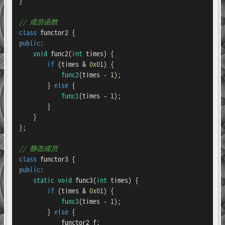
}

// 成员函数
class
functor2
public
:

void
func2
(
int
 times)
{

if
 (times & 
0x01
) {

func2
(times - 
1
);

        } 
else
 {

func1
(times - 
1
);

        }

    }

};

// 静态成员
class
functor3
public
:

static
void
func3
(
int
 times)
{

if
 (times & 
0x01
) {

func3
(times - 
1
);

        } 
else
 {

            functor2 f;
