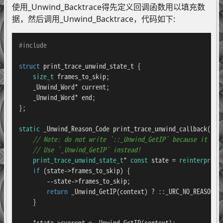
使用_Unwind_Backtrace得先定义回调函数用以填充数
据，然后调用_Unwind_Backtrace，代码如下:
#
include
struct
print_trace_unwind_state_t
 {

size_t
 frames_to_skip;

    _Unwind_Word* current;

    _Unwind_Word* end;

};

static
 _Unwind_Reason_Code 
print_trace_unwind_callback
(::_
// Note: do not write `::_Unwind_GetIP` because it is 
// Use `_Unwind_GetIP` instead!
print_trace_unwind_state_t
* 
const
 state = 
reinterpret_
if
 (state->frames_to_skip) {

        --state->frames_to_skip;

return
 _Unwind_GetIP(context) ? ::_URC_NO_REASON : 
    }

    *state->current = _Unwind_GetIP(context);
