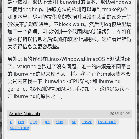
最小依赖，默认不会开libunwind的版本，默认windows
下使用dbghelp。提取方法的检测可以写到cmake的检
测脚本里，尽可能提供多的数据并且没有太高的额外开销
(坚决不启动新进程，不block wait)。然后再log模块里增
加了一个选项，可以控制一个范围内的错误级别，在打印
原本得错误信息之后追加打印这个调用栈，这样看出错得
关系得信息会更容易些。
另外utils的代码在Linux/Windows和macOS上测试过ok
了。valgrind也跑过了没有问题。唯一的麻烦是不同平台
的libunwind的以来库不太一样。我写了个cmake脚本会
尝试去查找一下libunwind-<CPU架构>和libunwind-
generic，找不到的情况的话只手动加了。这也是默认不
开libunwind的原因之一。
Article
Blablabla
2018-01-08
c
cxx
cpp
gcc
clang
vc
msvc
traceback
stacktrace