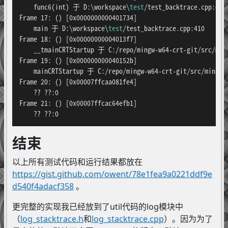
    func6(int) 于 D:\workspace\
test
/test_backtrace.cpp:400

Frame 17: () [0x0000000000401734]

    main 于 D:\workspace\
test
/test_backtrace.cpp:410

Frame 18: () [0x00000000004013f7]

    __tmainCRTStartup 于 C:/repo/mingw-w64-crt-git/src/ming
Frame 19: () [0x000000000040152b]

    mainCRTStartup 于 C:/repo/mingw-w64-crt-git/src/mingw-w
Frame 20: () [0x00007ffcaa081fe4]

    ?? ??:0

Frame 21: () [0x00007ffcac64efb1]

    ?? ??:0
结束
以上所有测试代码和运行结果都放在
https://gist.github.com/owent/78e1fea9a0221ddf9e
d540f4adacf358
。
更完整的实现我已经放到了util代码的log模块中
（
log_stacktrace.h
和
log_stacktrace.cpp
）。因为为了