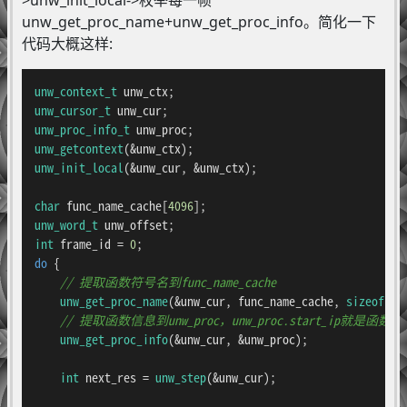
unw_get_proc_name+unw_get_proc_info。简化一下
代码大概这样:
unw_context_t
unw_cursor_t
unw_proc_info_t
unw_getcontext
unw_init_local
(&unw_cur, &unw_ctx);

char
 func_name_cache[
4096
unw_word_t
int
 frame_id = 
0
do
 {

// 提取函数符号名到func_name_cache
unw_get_proc_name
(&unw_cur, func_name_cache, 
sizeof
(fu
// 提取函数信息到unw_proc，unw_proc.start_ip就是函数
unw_get_proc_info
(&unw_cur, &unw_proc);

int
 next_res = 
unw_step
(&unw_cur);
