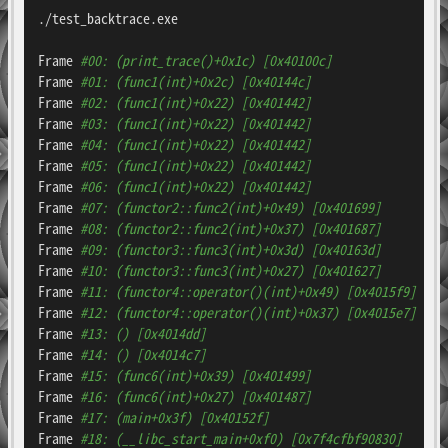
./test_backtrace.exe

Frame 
#00: (print_trace()+0x1c) [0x40100c]
Frame 
#01: (func1(int)+0x2c) [0x40144c]
Frame 
#02: (func1(int)+0x22) [0x401442]
Frame 
#03: (func1(int)+0x22) [0x401442]
Frame 
#04: (func1(int)+0x22) [0x401442]
Frame 
#05: (func1(int)+0x22) [0x401442]
Frame 
#06: (func1(int)+0x22) [0x401442]
Frame 
#07: (functor2::func2(int)+0x49) [0x401699]
Frame 
#08: (functor2::func2(int)+0x37) [0x401687]
Frame 
#09: (functor3::func3(int)+0x3d) [0x40163d]
Frame 
#10: (functor3::func3(int)+0x27) [0x401627]
Frame 
#11: (functor4::operator()(int)+0x49) [0x4015f9]
Frame 
#12: (functor4::operator()(int)+0x37) [0x4015e7]
Frame 
#13: () [0x4014dd]
Frame 
#14: () [0x4014c7]
Frame 
#15: (func6(int)+0x39) [0x401499]
Frame 
#16: (func6(int)+0x27) [0x401487]
Frame 
#17: (main+0x3f) [0x40152f]
Frame 
#18: (__libc_start_main+0xf0) [0x7f4cfbf90830]