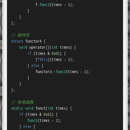
            f.
func2
(times - 
1
);

        }

    }

};

// 操作符
struct
functor4
 {

void
operator
()
(
int
 times)
{

if
 (times & 
0x01
) {

            (*
this
)(times - 
1
);

        } 
else
 {

            functor3::
func3
(times - 
1
);

        }

    }

};

// 本地函数
static
void
func5
(
int
 times)
{

if
 (times & 
0x01
) {

func5
(times - 
1
);

    } 
else
 {
