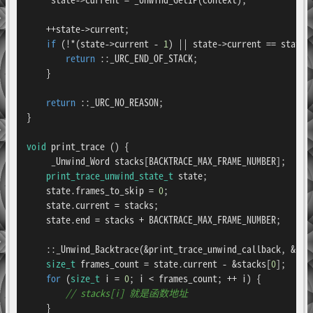
    ++state->current;

if
 (!*(state->current - 
1
) || state->current == state->
return
 ::_URC_END_OF_STACK;

    }

return
 ::_URC_NO_REASON;

}

void
print_trace
()
{

     _Unwind_Word stacks[BACKTRACE_MAX_FRAME_NUMBER];

print_trace_unwind_state_t
 state;

    state.frames_to_skip = 
0
;

    state.current = stacks;

    state.end = stacks + BACKTRACE_MAX_FRAME_NUMBER;

    ::_Unwind_Backtrace(&print_trace_unwind_callback, &stat
size_t
 frames_count = state.current - &stacks[
0
];

for
 (
size_t
 i = 
0
; i < frames_count; ++ i) {

// stacks[i] 就是函数地址
    }
