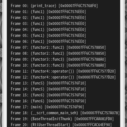
Frame 00: (print_trace) [0x00007FF6C75768F0]

Frame 01: (func1) [0x00007FF6C7576EE0]

Frame 02: (func1) [0x00007FF6C7576EE0]

Frame 03: (func1) [0x00007FF6C7576EE0]

Frame 04: (func1) [0x00007FF6C7576EE0]

Frame 05: (func1) [0x00007FF6C7576EE0]

Frame 06: (func1) [0x00007FF6C7576EE0]

Frame 07: (functor2::func2) [0x00007FF6C7578850]

Frame 08: (functor2::func2) [0x00007FF6C7578850]

Frame 09: (functor3::func3) [0x00007FF6C75788A0]

Frame 10: (functor3::func3) [0x00007FF6C75788A0]

Frame 11: (functor4::operator()) [0x00007FF6C7577D20]

Frame 12: (functor4::operator()) [0x00007FF6C7577D20]

Frame 13: (func5) [0x00007FF6C7576F10]

Frame 14: (func5) [0x00007FF6C7576F10]

Frame 15: (func6) [0x00007FF6C7576F50]

Frame 16: (func6) [0x00007FF6C7576F50]

Frame 17: (main) [0x00007FF6C7576F90]

Frame 18: (__scrt_common_main_seh) [0x00007FF6C757A078]

Frame 19: (BaseThreadInitThunk) [0x00007FFCAA081FD0]

Frame 20: (RtlUserThreadStart) [0x00007FFCAC64EF90]