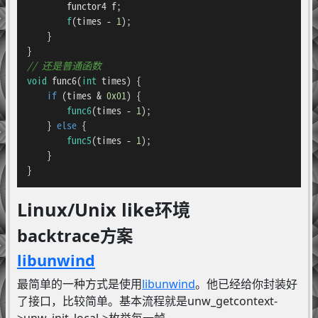
        functor4 f;

f
(times - 
1
);

    }

// 还是普通函数
void
func6
(
int
 times)
{

if
 (times & 
0x01
) {

func6
(times - 
1
);

    } 
else
 {

func5
(times - 
1
);

    }

}
Linux/Unix like环境
backtrace方案
libunwind
最简单的一种方式是使用
libunwind
。他已经给你封装好
了接口，比较简单。基本流程就是unw_getcontext-
>unw_init_local->枚举每一帧