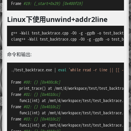
Frame 
#19: (_start+0x29) [0x400f19]
Linux下使用unwind+addr2line
g++ -Wall test_backtrace.cpp -O0 -g -ggdb -o test_backtrace
clang++ -Wall test_backtrace.cpp -O0 -g -ggdb -o test_back
命令和输出:
./test_backtrace.exe | 
eval
'while read -r line || [[ -n "
Frame 
#00: () [0x400c8c]
    print_trace() at /mnt/d/workspace/test/test_backtrace.c
Frame 
#01: () [0x4010cc]
    func1(int) at /mnt/d/workspace/test/test_backtrace.cpp:
Frame 
#02: () [0x4010c2]
    func1(int) at /mnt/d/workspace/test/test_backtrace.cpp:
Frame 
#03: () [0x4010c2]
    func1(int) at /mnt/d/workspace/test/test_backtrace.cpp:
Frame 
#04: () [0x4010c2]