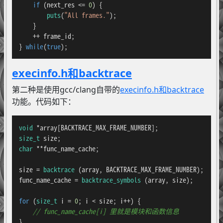
if
 (next_res <= 
0
) {

puts
(
"All frames."
);

    }

    ++ frame_id;

} 
while
(
true
);
execinfo.h和backtrace
第二种是使用gcc/clang自带的
execinfo.h和backtrace
功能。代码如下：
void
size_t
char
 **func_name_cache;

size = 
backtrace
 (array, BACKTRACE_MAX_FRAME_NUMBER);

func_name_cache = 
backtrace_symbols
 (array, size);

for
 (
size_t
 i = 
0
; i < size; i++) {

// func_name_cache[i] 里就是模块和函数信息
}
