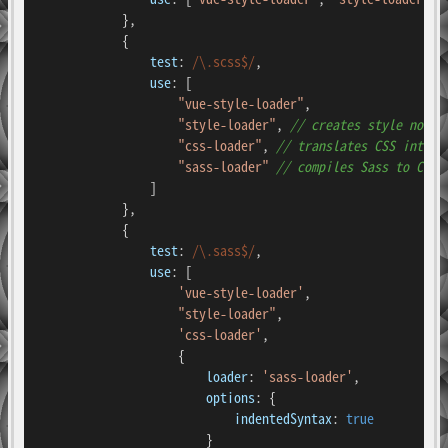
            },

            {

test
: 
/\.scss$/
,

use
: [

"vue-style-loader"
,

"style-loader"
, 
// creates style nodes
"css-loader"
, 
// translates CSS into C
"sass-loader"
// compiles Sass to CSS,
                ]

            },

            {

test
: 
/\.sass$/
,

use
: [

'vue-style-loader'
,

"style-loader"
,

'css-loader'
,

                    {

loader
: 
'sass-loader'
,

options
: {

indentedSyntax
: 
true
                        }
