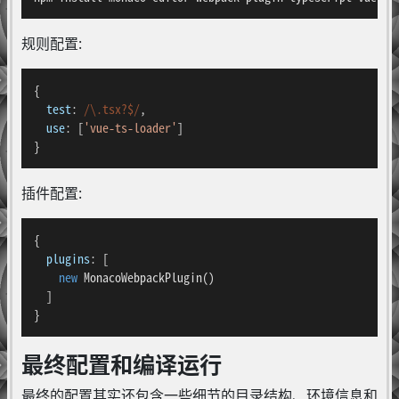
规则配置:
{

test
: 
/\.tsx?$/
,

use
: [
'vue-ts-loader'
]

}
插件配置:
{

plugins
: [

new
MonacoWebpackPlugin
()

  ]

}
最终配置和编译运行
最终的配置其实还包含一些细节的目录结构、环境信息和