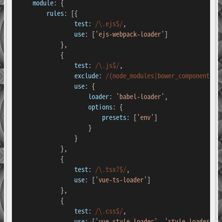
module
: {

rules
: [{

test
: 
/\.ejs$/
,

use
: [
'ejs-webpack-loader'
]

            },

            {

test
: 
/\.js$/
,

exclude
: 
/(node_modules|bower_components)/
,
use
: {

loader
: 
'babel-loader'
,

options
: {

presets
: [
'env'
]

                    }

                }

            },

            {

test
: 
/\.tsx?$/
,

use
: [
'vue-ts-loader'
]

            },

            {

test
: 
/\.css$/
,

use
: [
'vue-style-loader'
, 
'style-loader'
, 