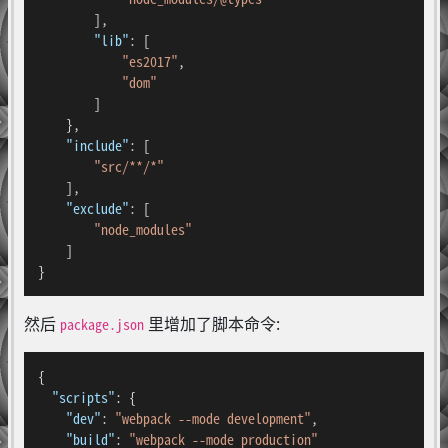
]
,
"lib"
:
[
"es2017"
,
"dom"
]
}
,
"include"
:
[
"src/**/*"
]
,
"exclude"
:
[
"node_modules"
]
}
然后
里增加了脚本命令:
package.json
{
"scripts"
:
{
"dev"
:
"webpack --mode development"
,
"build"
:
"webpack --mode production"