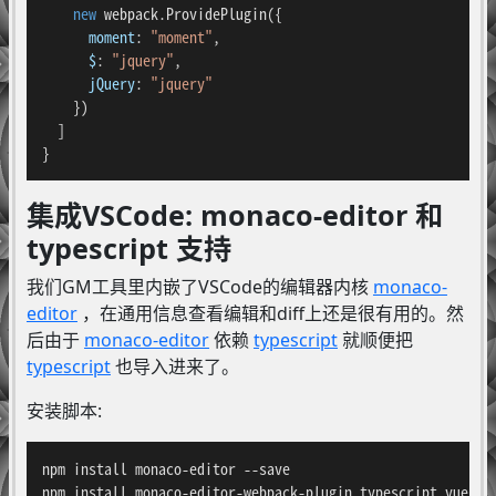
new
 webpack.
ProvidePlugin
({

moment
: 
"moment"
,

$
: 
"jquery"
,

jQuery
: 
"jquery"
    })

  ]

}
集成VSCode: monaco-editor 和
typescript 支持
我们GM工具里内嵌了VSCode的编辑器内核
monaco-
editor
，在通用信息查看编辑和diff上还是很有用的。然
后由于
monaco-editor
依赖
typescript
就顺便把
typescript
也导入进来了。
安装脚本:
npm install monaco-editor --save

npm install monaco-editor-webpack-plugin typescript vue-ts