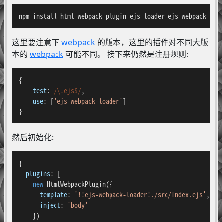
npm install html-webpack-plugin ejs-loader ejs-webpack-loa
这里要注意下
webpack
的版本，这里的插件对不同大版
本的
webpack
可能不同。 接下来仍然是注册规则:
{

test
: 
/\.ejs$/
,

use
: [
'ejs-webpack-loader'
]

}
然后初始化:
{

plugins
: [

new
HtmlWebpackPlugin
({

template
: 
'!!ejs-webpack-loader!./src/index.ejs'
,

inject
: 
'body'
    })
