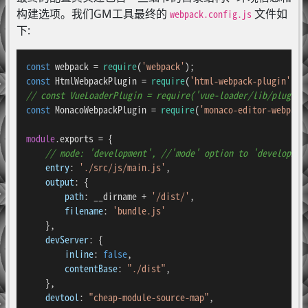
构建选项。我们GM工具最终的
文件如
webpack.config.js
下:
const
 webpack = 
require
(
'webpack'
const
HtmlWebpackPlugin
 = 
require
(
'html-webpack-plugin'
// const VueLoaderPlugin = require('vue-loader/lib/plugin'
const
MonacoWebpackPlugin
 = 
require
(
'monaco-editor-webpack
module
.
exports
 = {

// mode: 'development', //'mode' option to 'developmen
entry
: 
'./src/js/main.js'
,

output
: {

path
: __dirname + 
'/dist/'
,

filename
: 
'bundle.js'
    },

devServer
: {

inline
: 
false
,

contentBase
: 
"./dist"
,

    },

devtool
: 
"cheap-module-source-map"
,
