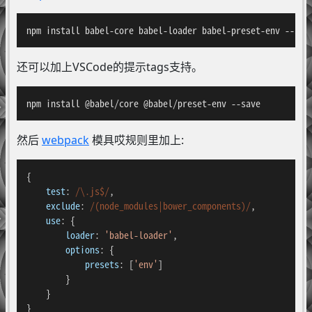
npm install babel-core babel-loader babel-preset-env --sav
还可以加上VSCode的提示tags支持。
npm install @babel/core @babel/preset-env --save
然后
webpack
模具哎规则里加上:
{

test
: 
/\.js$/
,

exclude
: 
/(node_modules|bower_components)/
,

use
: {

loader
: 
'babel-loader'
,

options
: {

presets
: [
'env'
]

        }

    }

}