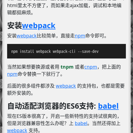
html里太不方便了，而如果走ajax加载，调试和本地编
辑都挺麻烦。
安装
webpack
安装
webpack
比较简单，直接走
npm
命令即可。
npm install webpack webpack-cli --save-dev
当然如果想要换源或者用
tnpm
或者
cnpm
，把上面的
npm
命令替换一下就行了。
后面的很多组件都涉及
webpack
的支持包，也都是需要
额外安装的。
自动适配浏览器的ES6支持:
babel
现在ES版本很高了，开启一些新特性的支持试很爽的，
但是浏览器兼容性怎么办呢？上
babel
。当然还得加上
webpack
支持。