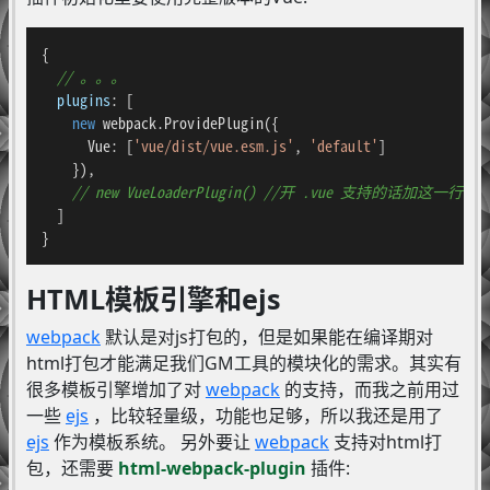
{

// 。。。
plugins
: [

new
 webpack.
ProvidePlugin
({

Vue
: [
'vue/dist/vue.esm.js'
, 
'default'
]

    }),

// new VueLoaderPlugin() //开 .vue 支持的话加这一行
  ]

}
HTML模板引擎和ejs
webpack
默认是对js打包的，但是如果能在编译期对
html打包才能满足我们GM工具的模块化的需求。其实有
很多模板引擎增加了对
webpack
的支持，而我之前用过
一些
ejs
，比较轻量级，功能也足够，所以我还是用了
ejs
作为模板系统。 另外要让
webpack
支持对html打
包，还需要
html-webpack-plugin
插件: