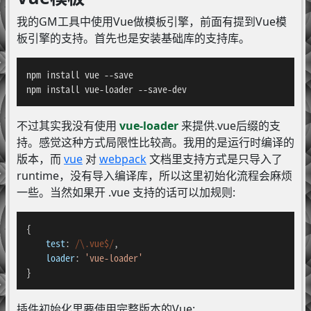
我的GM工具中使用Vue做模板引擎，前面有提到Vue模
板引擎的支持。首先也是安装基础库的支持库。
npm install vue --save

npm install vue-loader --save-dev
不过其实我没有使用
vue-loader
来提供.vue后缀的支
持。感觉这种方式局限性比较高。我用的是运行时编译的
版本，而
vue
对
webpack
文档里支持方式是只导入了
runtime，没有导入编译库，所以这里初始化流程会麻烦
一些。当然如果开 .vue 支持的话可以加规则:
{

test
: 
/\.vue$/
,

loader
: 
'vue-loader'
}
插件初始化里要使用完整版本的Vue: