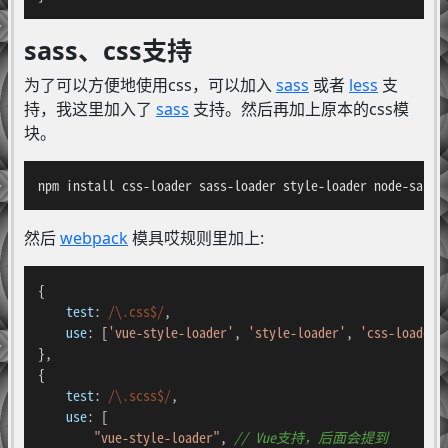
sass、css支持
为了可以方便地使用css，可以加入
sass
或者
less
支
持，我这里加入了
sass
支持。然后再加上原本的css模
块。
npm install css-loader sass-loader style-loader node-sass 
然后
webpack
模具哎规则里加上:
{

test
: 
/\.css$/
,

use
: [
'vue-style-loader'
, 
'style-loader'
, 
'css-loader'
]
},

{

test
: 
/\.scss$/
,

use
: [

"vue-style-loader"
, 
// Vue支持，后面会提到