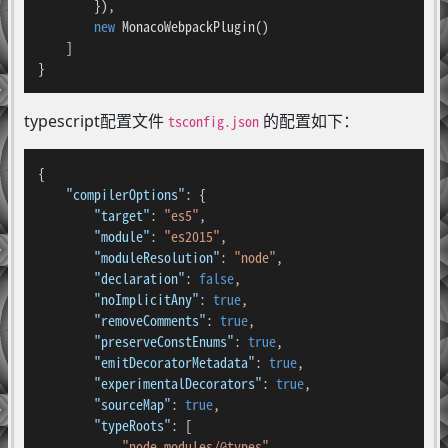
        }),

new
MonacoWebpackPlugin
()

    ]

}
typescript配置文件
的配置如下：
tsconfig.json
{
"compilerOptions"
:
{
"target"
:
"es5"
,
"module"
:
"es2015"
,
"moduleResolution"
:
"node"
,
"declaration"
:
false
,
"noImplicitAny"
:
true
,
"removeComments"
:
true
,
"preserveConstEnums"
:
true
,
"emitDecoratorMetadata"
:
true
,
"experimentalDecorators"
:
true
,
"sourceMap"
:
true
,
"typeRoots"
:
[
"node_modules/@types"