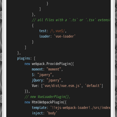
                    }

                ]

            },

// all files with a `.ts` or `.tsx` extension 
            {

test
: 
/\.vue$/
,

loader
: 
'vue-loader'
            }

        ]

    },

plugins
: [

new
 webpack.
ProvidePlugin
({

moment
: 
"moment"
,

$
: 
"jquery"
,

jQuery
: 
"jquery"
,

Vue
: [
'vue/dist/vue.esm.js'
, 
'default'
]

        }),

// new VueLoaderPlugin(),
new
HtmlWebpackPlugin
({

template
: 
'!!ejs-webpack-loader!./src/index.ej
inject
: 
'body'