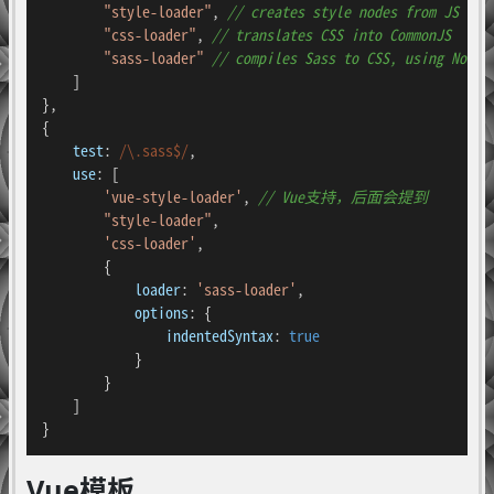
"style-loader"
, 
// creates style nodes from JS str
"css-loader"
, 
// translates CSS into CommonJS
"sass-loader"
// compiles Sass to CSS, using Node 
    ]

},

{

test
: 
/\.sass$/
,

use
: [

'vue-style-loader'
, 
// Vue支持，后面会提到
"style-loader"
,

'css-loader'
,

        {

loader
: 
'sass-loader'
,

options
: {

indentedSyntax
: 
true
            }

        }

    ]

}
Vue模板