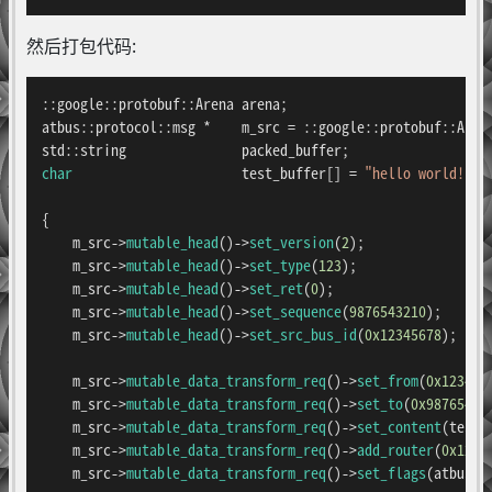
然后打包代码:
::google::protobuf::Arena arena;

atbus::protocol::msg *    m_src = ::google::protobuf::Aren
char
                      test_buffer[] = 
"hello world!"
;

{

    m_src->
mutable_head
()->
set_version
(
2
);

    m_src->
mutable_head
()->
set_type
(
123
);

    m_src->
mutable_head
()->
set_ret
(
0
);

    m_src->
mutable_head
()->
set_sequence
(
9876543210
);

    m_src->
mutable_head
()->
set_src_bus_id
(
0x12345678
);

    m_src->
mutable_data_transform_req
()->
set_from
(
0x123456
    m_src->
mutable_data_transform_req
()->
set_to
(
0x98765432
    m_src->
mutable_data_transform_req
()->
set_content
(test_
    m_src->
mutable_data_transform_req
()->
add_router
(
0x1234
    m_src->
mutable_data_transform_req
()->
set_flags
(atbus::