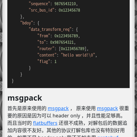
"sequence"
: 
9876543210
,

"src_bus_id"
: 
0x12345678
    },

"bdoy"
: {

"data_transform_req"
: {

"from"
: 
0x123456789
,

"to"
: 
0x987654321
,

"router"
: [
0x123456789
],

"content"
: 
"hello world!\0"
,

"flag"
: 
1
        }

    }

}
msgpack
首先是原来使用的
msgpack
， 原来使用
msgpack
很重
要的原因是因为可以 header only ，并且性能足够高。
而且当时的
flatbuffers
还很不成熟，对解包后的数据追
加内容很不友好。其他的协议打解包库也没有特别好用