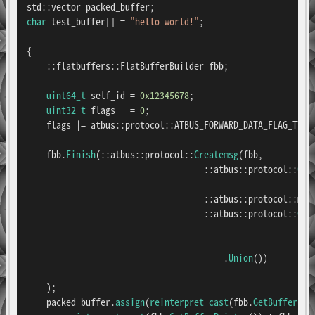
char
 test_buffer[] = 
"hello world!"
;

{

    ::flatbuffers::FlatBufferBuilder fbb;

uint64_t
 self_id = 
0x12345678
;

uint32_t
 flags   = 
0
;

    flags |= atbus::protocol::ATBUS_FORWARD_DATA_FLAG_TYPE_
    fbb.
Finish
(::atbus::protocol::
Createmsg
(fbb,

                                    ::atbus::protocol::
Cre
                                    ::atbus::protocol::msg_
                                    ::atbus::protocol::
Cre
                                                          
                                                           
                                        .
Union
())

    );

    packed_buffer.
assign
(
reinterpret_cast
(fbb.
GetBufferPoi