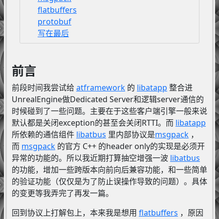
flatbuffers
protobuf
写在最后
前言
前段时间我尝试给
atframework
的
libatapp
整合进
UnrealEngine做Dedicated Server和逻辑server通信的
时候碰到了一些问题。主要在于这些客户端引擎一般来说
默认都是关闭exception的甚至会关闭RTTI。而
libatapp
所依赖的通信组件
libatbus
里内部协议是
msgpack
，
而
msgpack
的官方 C++ 的header only的实现是必须开
异常的功能的。所以我近期打算抽空增强一波
libatbus
的功能，增加一些跨版本向前向后兼容功能，和一些简单
的验证功能（仅仅是为了防止误操作导致的问题）。具体
的变更等我弄完了再发一篇。
回到协议上打解包上，本来我是想用
flatbuffers
，原因