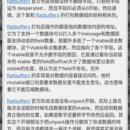
flatbuffers
官方也是说假设你不删除字段，只会把字段
设为 desperated ，而且字段ID必须从0开始，然后递
增。这个是和
flatbuffers
的打包数据组织结构相关的。
flatbuffers
打包后操作的都是指向数据块内部的地址。
它为了支持一个数据块可以打入多个message和数据层
面支持动态的field数量，是额外多些了一个vtable进去数
据块，这个vtable有点像虚表，然后指向了各个字段。这
个vtable就是不允许删字段的原因，它是通过看你当前版
本的 vtable 里的field的offset大于了数据块里记录的
vtable的长度，就认为这个field不存在。另外
flatbuffers
的实现是对数据内容直接访问的，他的
mutable接口也是要求数据长度不能发生变化。这也意味
着它不能压缩数据块。
flatbuffers
官方的说法是没有unpack开销，实际上是在
每次去读取的时候先找数据块里的vtable，然后找到数据
真正指向的位置，如果是数字还要转字节序然后返回。其
实这个开销相当于把unpack操作分散到了你读数据的地
方。而且每次读都得走一遍这个流程。我觉得其实是没有