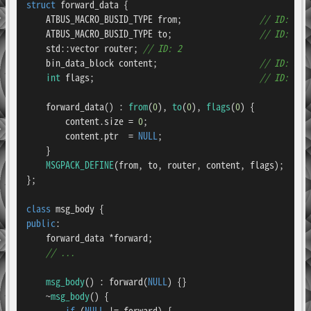
struct
forward_data
 {

    ATBUS_MACRO_BUSID_TYPE from;                
// ID: 0
    ATBUS_MACRO_BUSID_TYPE to;                  
// ID: 1
    std::vector router; 
// ID: 2
    bin_data_block content;                     
// ID: 3
int
 flags;                                  
// ID: 4
    forward_data() : 
from
(
0
), 
to
(
0
), 
flags
(
0
) {

        content.size = 
0
;

        content.ptr  = 
NULL
;

    }

MSGPACK_DEFINE
(from, to, router, content, flags);

};

class
msg_body
public
:

    forward_data *forward;

// ...
msg_body
() : forward(
NULL
) {}

    ~
msg_body
() {

if
 (
NULL
 != forward) {
