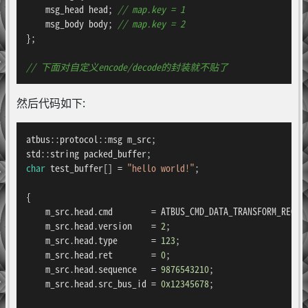
    msg_head head; 
// map.key = 1
    msg_body body; 
// map.key = 2
};

// 下面对自定义encode/decode的封装就不贴了
然后代码如下:
atbus::protocol::msg m_src;

char
 test_buffer[] = 
"hello world!"
;

{

    m_src.head.cmd        = ATBUS_CMD_DATA_TRANSFORM_REQ;

    m_src.head.version    = 
2
;

    m_src.head.type       = 
123
;

    m_src.head.ret        = 
0
;

    m_src.head.sequence   = 
9876543210
;

    m_src.head.src_bus_id = 
0x12345678
;
