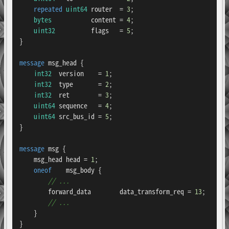
repeated
uint64
 router  = 
3
;

bytes
           content = 
4
;

uint32
          flags   = 
5
;

}

message 
msg_head
 {

int32
  version    = 
1
;

int32
  type       = 
2
;

int32
  ret        = 
3
;

uint64
 sequence   = 
4
;

uint64
 src_bus_id = 
5
;

}

message 
msg
 {

    msg_head head = 
1
;

oneof
    msg_body {

// ... 
        forward_data        data_transform_req = 
13
;

// ...
    }

}