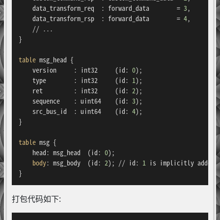
    data_transform_req  : forward_data        = 
3
,

    data_transform_rsp  : forward_data        = 
4
,

    // ...

}

table
 msg_head {

    version     : int32     (id: 
0
);

    type        : int32     (id: 
1
);

    ret         : int32     (id: 
2
);

    sequence    : uint64    (id: 
3
);

    src_bus_id  : uint64    (id: 
4
);

}

table
 msg {

    head: msg_head  (id: 
0
);

body
: msg_body  (id: 
2
); // id: 
1
 is implicitly added f
}
打包代码如下: