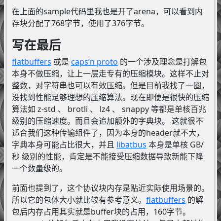
在上面的sample代码里我也是开了arena，可以看到内
存块分配了768字节，使用了376字节。
写在最后
flatbuffers
或是
caps’n proto
的一个涉及理念是打解包
本身不做压缩，让上一层走专有的压缩模块。这样不止对
整数，对字符串也可以有效压缩。但是目前我找了一圈，
没找到性能足够理想的压缩算法。现在即便是很快的压缩
算法如 z-std 、 brotli 、 lz4 、 snappy 等都是单核百兆
级别的压缩速度。而且会追加额外的字典块。 这就很不
适合我们这种传输组件了，因为本身的header就不大，
字典本身可能占比很大，并且
libatbus
本身是单核 GB/
秒 级别的性能，肯定是不能接受压缩数据导致新能下降
一个数量级的。
前面也提到了，这个协议块内存是贴近实际使用场景的。
所以它的包体大小就比较有参考意义。
flatbuffers
的解
包后内存占用其实就是buffer块的占用，160字节。