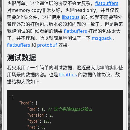
也很简单。这个通信层的协议不会太复杂，
flatbuffers
对memory copy非常友好，也是head only，并且仅仅
需要3个头文件，这样使用
libatbus
的时候就不需要额外
管理外部的打解包层版本必须和内部的一致了。但是后来
我跑测试的时候看到的结果
flatbuffers
打出的包体太大
了，并不理想。所以就简单地测试了一下
msgpack
、
flatbuffers
和
protobuf
效果。
测试数据
我只采用了一个简单的测试数据，贴近最大比率的实际使
用场景的数据内容。也是
libatbus
的数据传输协议。数
据结构大致如下:
{

"head"
: {

"cmd"
: 
1
, 
// 这个字段msgpack独占
"version"
: 
2
,

"type"
: 
123
,

"ret"
: 
0
,
