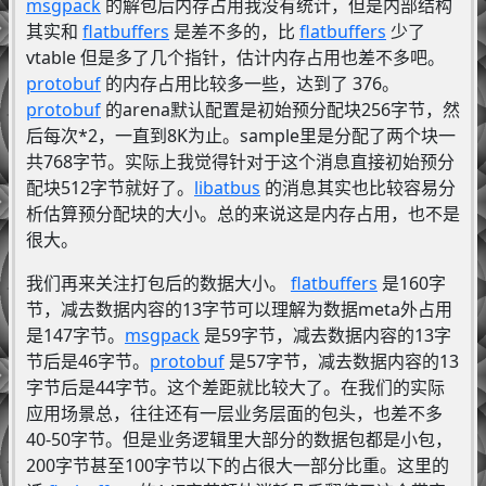
msgpack
的解包后内存占用我没有统计，但是内部结构
其实和
flatbuffers
是差不多的，比
flatbuffers
少了
vtable 但是多了几个指针，估计内存占用也差不多吧。
protobuf
的内存占用比较多一些，达到了 376。
protobuf
的arena默认配置是初始预分配块256字节，然
后每次*2，一直到8K为止。sample里是分配了两个块一
共768字节。实际上我觉得针对于这个消息直接初始预分
配块512字节就好了。
libatbus
的消息其实也比较容易分
析估算预分配块的大小。总的来说这是内存占用，也不是
很大。
我们再来关注打包后的数据大小。
flatbuffers
是160字
节，减去数据内容的13字节可以理解为数据meta外占用
是147字节。
msgpack
是59字节，减去数据内容的13字
节后是46字节。
protobuf
是57字节，减去数据内容的13
字节后是44字节。这个差距就比较大了。在我们的实际
应用场景总，往往还有一层业务层面的包头，也差不多
40-50字节。但是业务逻辑里大部分的数据包都是小包，
200字节甚至100字节以下的占很大一部分比重。这里的