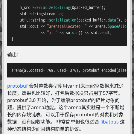
    m_src->
SerializeToString
(&packed_buffer);

    std::stringstream so;

    util::string::
serialization
(packed_buffer.
data
(), pack
    std::cout << 
"arena(allocated= "
 << arena.
SpaceAllocat
              << 
"): "
 << so.
str
() << std::endl;

}
输出:
arena(allocated= 768, used= 376), protobuf encoded(size=57
protobuf
会对整数类型使用varint来压缩空数据来减少
长度。效果也比较好，打包后数据块只占用了57字节。
protobuf 3.0 开始，为了缓解protobuf的碎片对象问
题，提供了arena功能。这个arena其实就是一个不断增
长的内存块链表，可以用于保存protobuf的对象和对象
数据，没有回收功能。 非常简单但也很适合
libatbus
这
种动态结构少而且结构简单的协议。