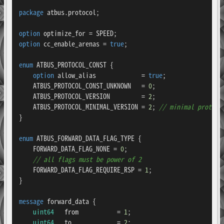
package
 atbus.protocol;

option
option
 cc_enable_arenas = 
true
;

enum 
ATBUS_PROTOCOL_CONST
 {

option
 allow_alias             = 
true
;

    ATBUS_PROTOCOL_CONST_UNKNOWN   = 
0
;

    ATBUS_PROTOCOL_VERSION         = 
2
;

    ATBUS_PROTOCOL_MINIMAL_VERSION = 
2
; 
// minimal protoco
}

enum 
ATBUS_FORWARD_DATA_FLAG_TYPE
 {

    FORWARD_DATA_FLAG_NONE = 
0
;

// all flags must be power of 2
    FORWARD_DATA_FLAG_REQUIRE_RSP = 
1
;

}

message 
forward_data
 {

uint64
   from           = 
1
;

uint64
   to             = 
2
;
