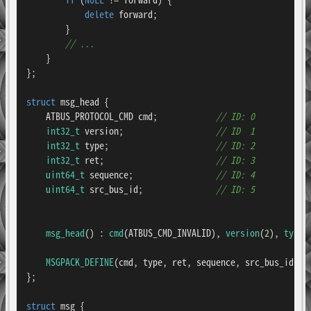
delete
 forward;

        }

// ... 
    }

};

struct
msg_head
 {

    ATBUS_PROTOCOL_CMD cmd;            
// ID: 0
int32_t
 version;                   
// ID  1
int32_t
 type;                      
// ID: 2
int32_t
 ret;                       
// ID: 3
uint64_t
 sequence;                 
// ID: 4
uint64_t
 src_bus_id;               
// ID: 5
msg_head
() : 
cmd
(ATBUS_CMD_INVALID), 
version
(
2
), 
type
(
MSGPACK_DEFINE
(cmd, type, ret, sequence, src_bus_id, ve
};

struct
msg
 {
