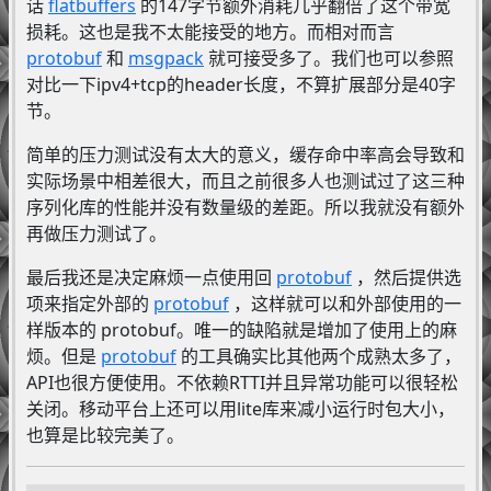
话
flatbuffers
的147字节额外消耗几乎翻倍了这个带宽
损耗。这也是我不太能接受的地方。而相对而言
protobuf
和
msgpack
就可接受多了。我们也可以参照
对比一下ipv4+tcp的header长度，不算扩展部分是40字
节。
简单的压力测试没有太大的意义，缓存命中率高会导致和
实际场景中相差很大，而且之前很多人也测试过了这三种
序列化库的性能并没有数量级的差距。所以我就没有额外
再做压力测试了。
最后我还是决定麻烦一点使用回
protobuf
，然后提供选
项来指定外部的
protobuf
，这样就可以和外部使用的一
样版本的 protobuf。唯一的缺陷就是增加了使用上的麻
烦。但是
protobuf
的工具确实比其他两个成熟太多了，
API也很方便使用。不依赖RTTI并且异常功能可以很轻松
关闭。移动平台上还可以用lite库来减小运行时包大小，
也算是比较完美了。