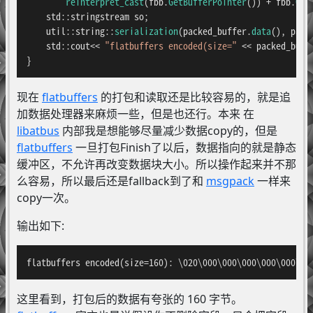
reinterpret_cast
(fbb.
GetBufferPointer
()) + fbb.
Get
    std::stringstream so;

    util::string::
serialization
(packed_buffer.
data
(), pack
    std::cout<< 
"flatbuffers encoded(size="
 << packed_buff
}
现在
flatbuffers
的打包和读取还是比较容易的，就是追
加数据处理器来麻烦一些，但是也还行。本来 在
libatbus
内部我是想能够尽量减少数据copy的，但是
flatbuffers
一旦打包Finish了以后，数据指向的就是静态
缓冲区，不允许再改变数据块大小。所以操作起来并不那
么容易，所以最后还是fallback到了和
msgpack
一样来
copy一次。
输出如下:
flatbuffers encoded(size=160): \020\000\000\000\000\000\01
这里看到，打包后的数据有夸张的 160 字节。