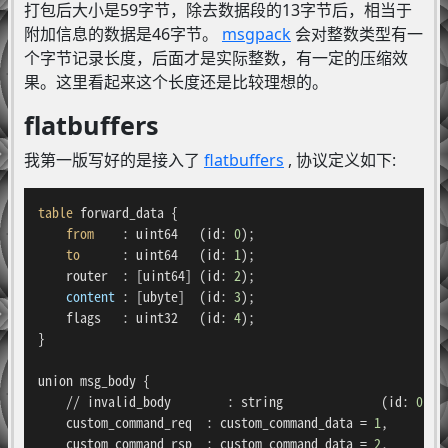
打包后大小是59字节，除去数据段的13字节后，相当于
附加信息的数据是46字节。
msgpack
会对整数类型有一
个字节记录长度，后面才是实际整数，有一定的压缩效
果。这里看起来这个长度还是比较理想的。
flatbuffers
我第一版写好的是接入了
flatbuffers
, 协议定义如下:
table
 forward_data {

from
    : uint64   (id: 
0
);

to
      : uint64   (id: 
1
);

    router  : [uint64] (id: 
2
);

content
 : [ubyte]  (id: 
3
);

    flags   : uint32   (id: 
4
);

}

union msg_body {

    // invalid_body        : string              (id: 
0
);

    custom_command_req  : custom_command_data = 
1
,

    custom_command_rsp  : custom_command_data = 
2
,
