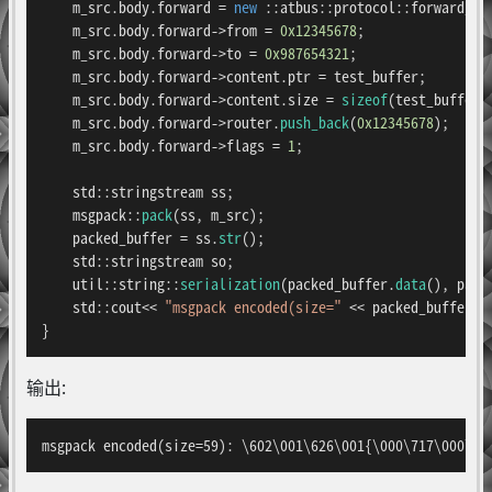
    m_src.body.forward = 
new
 ::atbus::protocol::forward_dat
    m_src.body.forward->from = 
0x12345678
;

    m_src.body.forward->to = 
0x987654321
;

    m_src.body.forward->content.ptr = test_buffer;

    m_src.body.forward->content.size = 
sizeof
(test_buffer);
    m_src.body.forward->router.
push_back
(
0x12345678
);

    m_src.body.forward->flags = 
1
;

    std::stringstream ss;

    msgpack::
pack
(ss, m_src);

    packed_buffer = ss.
str
();

    std::stringstream so;

    util::string::
serialization
(packed_buffer.
data
(), pack
    std::cout<< 
"msgpack encoded(size="
 << packed_buffer.
s
}
输出:
msgpack encoded(size=59): \602\001\626\001{\000\717\000\00