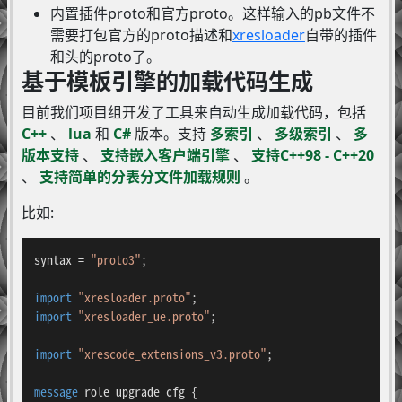
内置插件proto和官方proto。这样输入的pb文件不
需要打包官方的proto描述和
xresloader
自带的插件
和头的proto了。
基于模板引擎的加载代码生成
目前我们项目组开发了工具来自动生成加载代码，包括
C++
、
lua
和
C#
版本。支持
多索引
、
多级索引
、
多
版本支持
、
支持嵌入客户端引擎
、
支持C++98 - C++20
、
支持简单的分表分文件加载规则
。
比如:
syntax = 
"proto3"
;

import
"xresloader.proto"
import
"xresloader_ue.proto"
;

import
"xrescode_extensions_v3.proto"
;

message 
role_upgrade_cfg
 {
