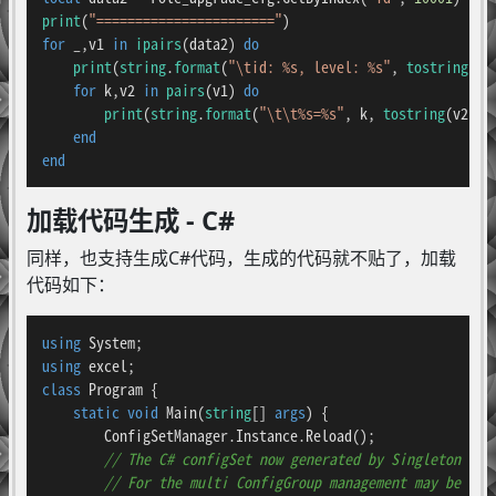
print
(
"======================="
for
 _,v1 
in
ipairs
(data2) 
do
print
(
string
.
format
(
"\tid: %s, level: %s"
, 
tostring
(v1
for
 k,v2 
in
pairs
(v1) 
do
print
(
string
.
format
(
"\t\t%s=%s"
, k, 
tostring
(v2)))

end
end
加载代码生成 - C#
同样，也支持生成C#代码，生成的代码就不贴了，加载
代码如下：
using
using
class
Program
 {

static
void
Main
(
string
[] 
args
)
 {

        ConfigSetManager.Instance.Reload();

// The C# configSet now generated by Singleton Cla
// For the multi ConfigGroup management may be add