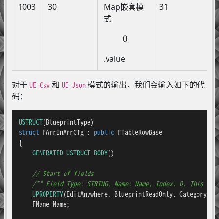
1003
30
Map嵌套模
31
式
0
0
.value
.
对于
和
模式的输出，我们会输入如下的代
UE-Csv
UE-Json
码：
USTRUCT
struct
FArrInArrCfg
 : 
public
 FTableRowBase

{

GENERATED_USTRUCT_BODY
()

// Start of fields
/** Field Type: STRING, Name: Name, Index: 0. This fie
UPROPERTY
(EditAnywhere, BlueprintReadOnly, Category = 
    FName Name;
