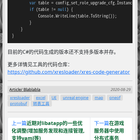
var
 table = config_set_role_upgrade_cfg.Instance.G
if
 (table != 
null
) {

            Console.WriteLine(table.ToString());

        }

    }

}
目前的C#的代码生成的版本还不支持多版本并存。
更多详情见工具的代码仓库：
https://github.com/xresloader/xres-code-generator
Article
Blablabla
2020-08-29
xresloader
excel
UE
unreal engine
map
oneof
protobuf
转表工具
上一篇
近期对libatapp的一些优
下一篇
在游戏
化调整(增加服务发现和连接管理,
服务器中使用
支持yaml等)
分布式事务