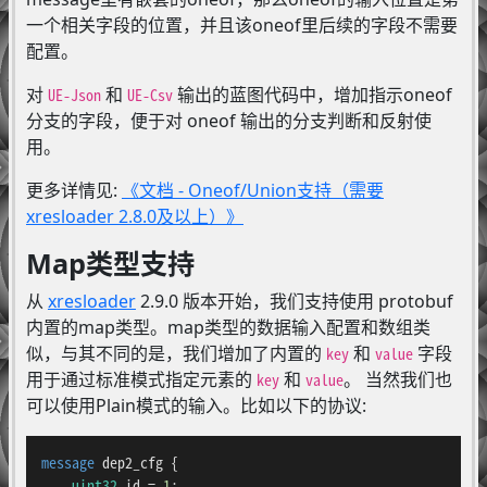
一个相关字段的位置，并且该oneof里后续的字段不需要
配置。
对
和
输出的蓝图代码中，增加指示oneof
UE-Json
UE-Csv
分支的字段，便于对 oneof 输出的分支判断和反射使
用。
更多详情见:
《文档 - Oneof/Union支持（需要
xresloader 2.8.0及以上）》
Map类型支持
从
xresloader
2.9.0 版本开始，我们支持使用 protobuf
内置的map类型。map类型的数据输入配置和数组类
似，与其不同的是，我们增加了内置的
和
字段
key
value
用于通过标准模式指定元素的
和
。 当然我们也
key
value
可以使用Plain模式的输入。比如以下的协议:
message 
dep2_cfg
 {

uint32
 id = 
1
;
