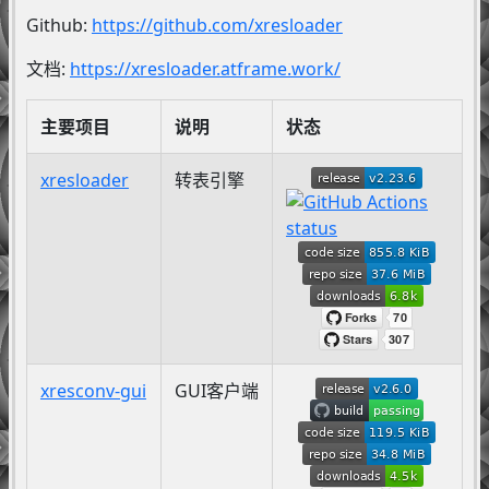
Github:
https://github.com/xresloader
文档:
https://xresloader.atframe.work/
主要项目
说明
状态
xresloader
转表引擎
xresconv-gui
GUI客户端