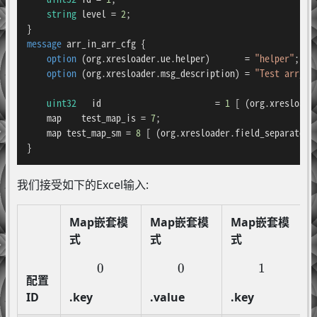
string
 level = 
2
;

message 
arr_in_arr_cfg
 {

option
 (org.xresloader.ue.helper)       = 
"helper"
;

option
 (org.xresloader.msg_description) = 
"Test arr_in
uint32
   id                       = 
1
 [ (org.xresloade
    map    test_map_is = 
7
;

    map test_map_sm = 
8
 [ (org.xresloader.field_separator)
}
我们接受如下的Excel输入:
Map嵌套模
Map嵌套模
Map嵌套模
式
式
式
0
0
0
0
1
1
配置
ID
.key
.value
.key