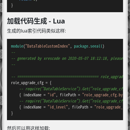
}
加载代码生成 - Lua
生成的lua索引代码类似这样:
module
(
"DataTableCustomIndex"
, 
package
.
seeall
--
-- generated by xrescode on 2020-05-07 18:12:18, please do
--
-- ======================================== role_upgrade_c
role_upgrade_cfg = {

-- require("DataTableService").Get("role_upgrade_cfg")
    { indexName = 
"id"
, filePath = 
"role_upgrade_cfg.bytes
-- require("DataTableService").Get("role_upgrade_cfg")
    { indexName = 
"id_level"
, filePath = 
"role_upgrade_cfg
}
然后可以用这样加载: