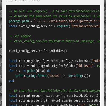
-- We will use require(...) to load DataTableService53,Dat
-- Assuming the generated lua files by xresloader is locat
package
.
path
 = 
'../../../xresloader/sample/proto_v3/?.lua;
local
 excel_config_service = 
require
(
'DataTableService53'
)

-- Set logger
-- excel_config_service:OnError = function (message, index
excel_config_service:ReloadTables()

local
 role_upgrade_cfg = excel_config_service:Get(
"role_up
local
 data = role_upgrade_cfg:GetByIndex(
"id_level"
, 
10001
for
 k,v 
in
pairs
(data) 
do
print
(
string
.
format
(
"%s=%s"
, k, 
tostring
end
-- We can also use DataTableService.GetCurrentGroup(self) 
local
local
 role_upgrade_cfg2 = excel_config_service:GetByGroup(
local
 data2 = role_upgrade_cfg:GetByIndex(
"id"
, 
10001
) 
-- 