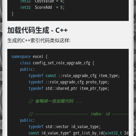
int32
  CostValue = 
4
;

int32
  ScoreAdd  = 
5
;

}
加载代码生成 - C++
生成的C++索引代码类似这样:
namespace
 excel {

class
config_set_role_upgrade_cfg
 {

public
:

typedef
const
 ::role_upgrade_cfg item_type;

typedef
 ::role_upgrade_cfg proto_type;

typedef
 std::shared_ptr item_ptr_type;

// 省略掉一些加载代码 ...
// ------------------------- index: id -----------
public
:

typedef
 std::vector id_value_type;

const
 id_value_type* 
get_list_by_id
(
uint32_t
 Id)
;
