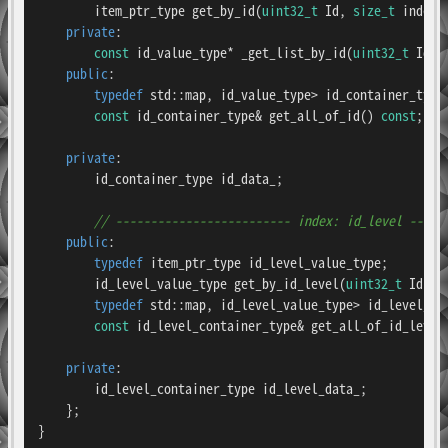
item_ptr_type 
get_by_id
(
uint32_t
 Id, 
size_t
 index)
;
private
:

const
 id_value_type* _get_list_by_id(
uint32_t
 Id);

public
:

typedef
 std::map, id_value_type> id_container_type;
const
 id_container_type& 
get_all_of_id
()
const
;

private
:

        id_container_type id_data_;

// ------------------------- index: id_level -----
public
:

typedef
 item_ptr_type id_level_value_type;

id_level_value_type 
get_by_id_level
(
uint32_t
 Id, 
u
typedef
 std::map, id_level_value_type> id_level_con
const
 id_level_container_type& 
get_all_of_id_level
private
:

        id_level_container_type id_level_data_;

    };

}