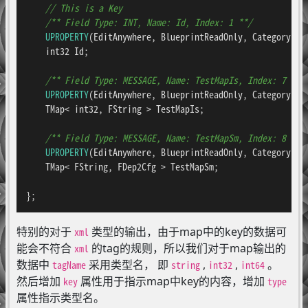
// This is a Key
/** Field Type: INT, Name: Id, Index: 1 **/
UPROPERTY
(EditAnywhere, BlueprintReadOnly, Category = 
    int32 Id;

/** Field Type: MESSAGE, Name: TestMapIs, Index: 7 **/
UPROPERTY
(EditAnywhere, BlueprintReadOnly, Category = 
    TMap< int32, FString > TestMapIs;

/** Field Type: MESSAGE, Name: TestMapSm, Index: 8 **/
UPROPERTY
(EditAnywhere, BlueprintReadOnly, Category = 
    TMap< FString, FDep2Cfg > TestMapSm;

};
特别的对于
类型的输出，由于map中的key的数据可
xml
能会不符合
的tag的规则，所以我们对于map输出的
xml
数据中
采用类型名， 即
,
,
。
tagName
string
int32
int64
然后增加
属性用于指示map中key的内容，增加
key
type
属性指示类型名。