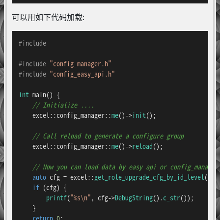
可以用如下代码加载:
#
include
#
include
"config_manager.h"
#
include
"config_easy_api.h"
int
main
()
{

// Initialize ....
    excel::config_manager::
me
()->
init
();

// Call reload to generate a configure group
    excel::config_manager::
me
()->
reload
();

// Now you can load data by easy api or config_manager
auto
 cfg = excel::
get_role_upgrade_cfg_by_id_level
(
100
if
 (cfg) {

printf
(
"%s\n"
, cfg->
DebugString
().
c_str
());

    }

return
0
;
