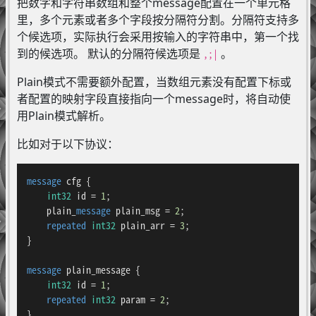
把数字和字符串数组和整个message配置在一个单元格
里，多个元素或者多个字段按分隔符分割。分隔符支持多
个候选项，实际执行会采用按输入的字符串中，第一个找
到的候选项。 默认的分隔符候选项是
。
,;|
Plain模式不需要额外配置，当数组元素没有配置下标或
者配置的映射字段直接指向一个message时，将自动使
用Plain模式解析。
比如对于以下协议：
message 
cfg
 {

int32
 id = 
1
;

    plain_
message 
plain_msg
 = 
2
;

repeated
int32
 plain_arr = 
3
;

}

message 
plain_message
 {

int32
 id = 
1
;

repeated
int32
 param = 
2
;

}