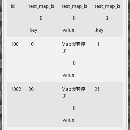
id
test_map_is
test_map_is
test_map_is
0
0
0
0
1
1
.key
.value
.key
.
1001
10
Map嵌套模
11
式
0
0
.value
.
1002
20
Map嵌套模
21
式
0
0
.value
.