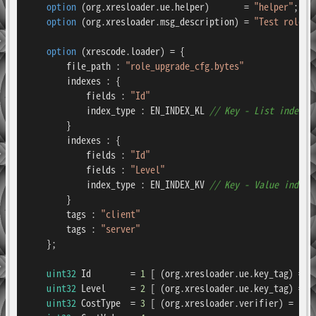
option
 (org.xresloader.ue.helper)       = 
"helper"
;

option
 (org.xresloader.msg_description) = 
"Test role_u
option
 (xrescode.loader) = {

        file_path : 
"role_upgrade_cfg.bytes"
        indexes : {

            fields : 
"Id"
            index_type : EN_INDEX_KL 
// Key - List index: 
        }

        indexes : {

            fields : 
"Id"
            fields : 
"Level"
            index_type : EN_INDEX_KV 
// Key - Value index:
        }

        tags : 
"client"
        tags : 
"server"
    };

uint32
 Id        = 
1
 [ (org.xresloader.ue.key_tag) = 
1
uint32
 Level     = 
2
 [ (org.xresloader.ue.key_tag) = 
1
uint32
 CostType  = 
3
 [ (org.xresloader.verifier) = 
"co