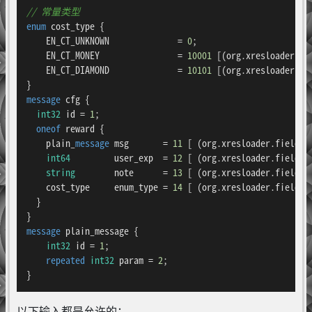
// 常量类型
enum 
cost_type
 {

    EN_CT_UNKNOWN              = 
0
;

    EN_CT_MONEY                = 
10001
 [(org.xresloader.en
    EN_CT_DIAMOND              = 
10101
 [(org.xresloader.en
message 
cfg
 {

int32
 id = 
1
;

oneof
 reward {

    plain_
message 
msg
       = 
11
 [ (org.xresloader.field_a
int64
         user_exp  = 
12
 [ (org.xresloader.field_a
string
        note      = 
13
 [ (org.xresloader.field_a
    cost_type     enum_type = 
14
 [ (org.xresloader.field_a
  }

message 
plain_message
 {

int32
 id = 
1
;

repeated
int32
 param = 
2
;

}
以下输入都是允许的：