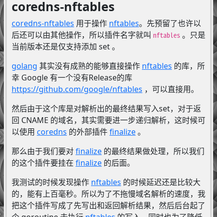
coredns-nftables
coredns-nftables
用于操作
nftables
。先预留了也许以
后还可以由其他操作，所以插件名字就叫
。只是
nftables
当前版本还是仅支持添加 set 。
golang
其实没有成熟的能够直接操作
nftables
的库，所
幸 Google 有一个没有Release的库
https://github.com/google/nftables
，可以直接用。
然后由于这个库是对解析出的最终结果写入set，对于返
回 CNAME 的域名，其实需要进一步递归解析，这时候可
以使用
coredns
的外部插件
finalize
。
那么由于我们要对
finalize
的最终结果做处理，所以我们
的这个插件要挂在
finalize
的后面。
我测试的时候发现操作
nftables
的时候延迟还是比较大
的，能有上百毫秒。所以为了不拖慢域名解析的速度，我
把这个插件写成了先写出和返回解析结果，然后后台起了
个 goroutine 去执行
nftables
的写入。同时也为了降低