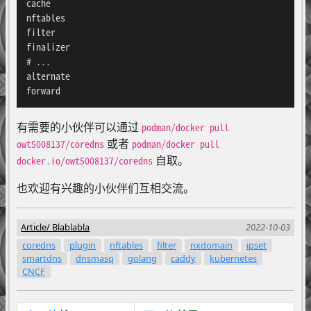
cache

nftables

filter

finalizer

# ...

alternate

forward
有需要的小伙伴可以通过
podman/docker pull
或者
owt5008137/coredns
podman/docker pull
自取。
docker.io/owt5008137/coredns
也欢迎有兴趣的小伙伴们互相交流。
Article
Blablabla
2022-10-03
coredns
plugin
nftables
filter
nxdomain
ipset
smartdns
dnsmasq
golang
caddy
kubernetes
CNCF