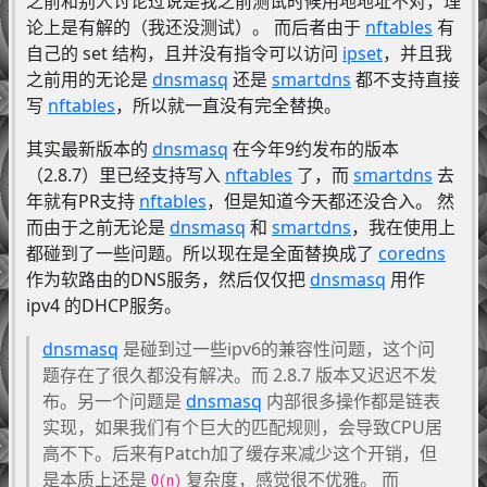
之前和别人讨论过说是我之前测试时候用地地址不对，理
论上是有解的（我还没测试）。 而后者由于
nftables
有
自己的 set 结构，且并没有指令可以访问
ipset
，并且我
之前用的无论是
dnsmasq
还是
smartdns
都不支持直接
写
nftables
，所以就一直没有完全替换。
其实最新版本的
dnsmasq
在今年9约发布的版本
（2.8.7）里已经支持写入
nftables
了，而
smartdns
去
年就有PR支持
nftables
，但是知道今天都还没合入。 然
而由于之前无论是
dnsmasq
和
smartdns
，我在使用上
都碰到了一些问题。所以现在是全面替换成了
coredns
作为软路由的DNS服务，然后仅仅把
dnsmasq
用作
ipv4 的DHCP服务。
dnsmasq
是碰到过一些ipv6的兼容性问题，这个问
题存在了很久都没有解决。而 2.8.7 版本又迟迟不发
布。另一个问题是
dnsmasq
内部很多操作都是链表
实现，如果我们有个巨大的匹配规则，会导致CPU居
高不下。后来有Patch加了缓存来减少这个开销，但
是本质上还是
复杂度，感觉很不优雅。 而
O(n)