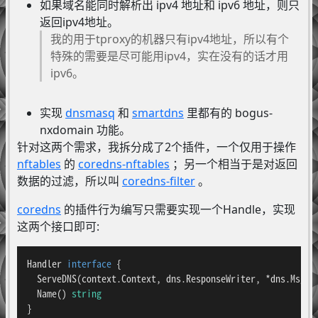
如果域名能同时解析出 ipv4 地址和 ipv6 地址，则只
返回ipv4地址。
我的用于tproxy的机器只有ipv4地址，所以有个
特殊的需要是尽可能用ipv4，实在没有的话才用
ipv6。
实现
dnsmasq
和
smartdns
里都有的 bogus-
nxdomain 功能。
针对这两个需求，我拆分成了2个插件，一个仅用于操作
nftables
的
coredns-nftables
；另一个相当于是对返回
数据的过滤，所以叫
coredns-filter
。
coredns
的插件行为编写只需要实现一个Handle，实现
这两个接口即可:
Handler 
interface
 {

  ServeDNS(context.Context, dns.ResponseWriter, *dns.Msg) 
  Name() 
string
}