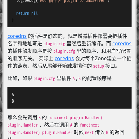
return
nil
}
coredns
的插件是静态的，就是增减插件都需要把插件
名字和地址写进
里然后重新编译。而
coredns
plugin.cfg
的插件触发顺序是按
里的顺序，和用户写配置
plugin.cfg
的顺序无关。 实际上
coredns
会对每个Zone建立一个插
件的链表，然后从尾部开始触发插件的
接口。
setup
比如，如果
里插件
,
的配置顺序是
plugin.cfg
A
B
A

B
那么会先调用
的
B
func(next plugin.Handler)
，然后在调用
的
plugin.Handler
A
func(next
时候
传入
的返回
plugin.Handler) plugin.Handler
next
B