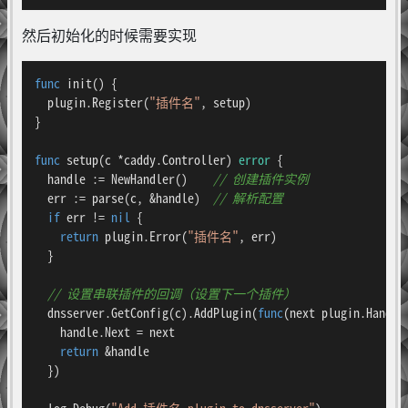
然后初始化的时候需要实现
func
init
()
 {

  plugin.Register(
"插件名"
, setup)

}

func
setup
(c *caddy.Controller)
error
 {

  handle := NewHandler()    
// 创建插件实例
  err := parse(c, &handle)  
// 解析配置
if
 err != 
nil
 {

return
 plugin.Error(
"插件名"
, err)

  }

// 设置串联插件的回调（设置下一个插件）
  dnsserver.GetConfig(c).AddPlugin(
func
(next plugin.Handle
    handle.Next = next

return
 &handle

  })

  log.Debug(
"Add 插件名 plugin to dnsserver"
)
