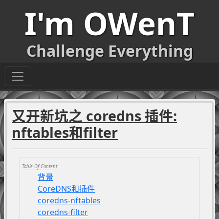
I'm OWenT
Challenge Everything
又开新坑之 coredns 插件:
nftables和filter
背景
CoreDNS和插件
coredns-nftables
coredns-filter