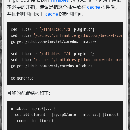
不必要的开销，建议是把这个插件放在
cache
插件后，
并且超时时间大于
cache
的超时时间。
sed -i.bak -r 
'/finalize:.*/d'
 plugin.cfg

sed -i.bak 
'/cache:.*/a finalize:github.com/tmeckel/coredn
go get github.com/tmeckel/coredns-finalizer

sed -i.bak -r 
'/nftables:.*/d'
 plugin.cfg

sed -i.bak 
'/cache:.*/i nftables:github.com/owent/coredns-
go get github.com/owent/coredns-nftables

go generate
最终的配置结构如下:
nftables [ip/ip6]... {

  set add element   [ip/ip6/auto] [interval] [timeout]

  [connection timeout ]

}
