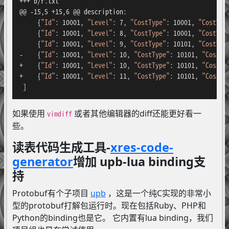
+++ b/r.txt

@@ -15,5 +15,6 @@ description:

     {
"Id"
: 10001, 
"Level"
: 7, 
"CostType"
: 10001, 
"CostVal
     {
"Id"
: 10001, 
"Level"
: 8, 
"CostType"
: 10001, 
"CostVal
     {
"Id"
: 10001, 
"Level"
: 9, 
"CostType"
: 10101, 
"CostVal
-    {
"Id"
: 10001, 
"Level"
: 10, 
"CostType"
: 10101, 
"CostVa
+    {
"Id"
: 10001, 
"Level"
: 10, 
"CostType"
: 10101, 
"CostVa
+    {
"Id"
: 10001, 
"Level"
: 11, 
"CostType"
: 10101, 
"CostVa
 ]
如果使用
或者其他编辑器的diff还能更好看一
vimdiff
些。
读表代码生成工具-
xres-code-
generator
增加 upb-lua binding支
持
Protobuf有个子项目
upb
，这是一个纯C实现的非常小
型的protobuf打解包运行时。现在包括Ruby、PHP和
Python的binding也是它。 它内置有lua binding，我们