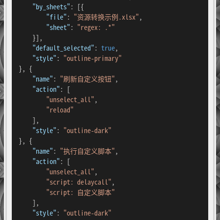
"by_sheets"
:
[
{
"file"
:
"资源转换示例.xlsx"
,
"sheet"
:
"regex: .*"
}
]
,
"default_selected"
:
true
,
"style"
:
"outline-primary"
}
,
{
"name"
:
"刷新自定义按钮"
,
"action"
:
[
"unselect_all"
,
"reload"
]
,
"style"
:
"outline-dark"
}
,
{
"name"
:
"执行自定义脚本"
,
"action"
:
[
"unselect_all"
,
"script: delaycall"
,
"script: 自定义脚本"
]
,
"style"
:
"outline-dark"