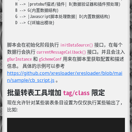
    H --> |protobuf描述/插件| B(数据验证器和插件预处理)

    B --> G(内置数据结构)

    G --> |Javascript脚本处理数据| D(内置数据结构)

    D --> C{UE输出模块}

脚本会在初始化阶段执行
接口，在每个
initDataSource()
数据行会执行
接口。并且会注入
currentMessageCallback()
和
用来在脚本里获取配置和描述
gOurInstance
gSchemeConf
信息。 具体的示例可以参考
https://github.com/xresloader/xresloader/blob/mai
n/sample/cb_script.js
。
批量转表工具增加
限定
tag/class
现在允许针对某些装表条目设置为仅仅执行某些输出了，
比如: