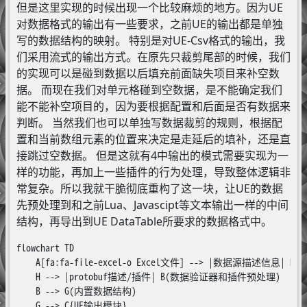
但是这里实现的时候出现一个比较麻烦的地方。因为UE
对数据格式的输出有一些要求，之前UE的输出都是单独
写的数据结构的映射。 特别是对UE-Csv格式的输出，我
们采用流式的输出方式。在原先只裁剪尾部的时候，我们
的实现可以是碰到数据以后填充前面缺失项目来补空数
据。 而现在我们对单元格碰到空数据，是不能确定我们
能不能补空项目的，因为要根据配置和后面是否有数据来
判断。 当然我们也可以单独写数据裁剪的规则，根据配
置和当前数组元素的位置来决定是走延后的填补，还是直
接跳过空数据。 但是这就有4中输出的模式需要实现为一
样的功能，再加上一些插件的行为处理，导致整体逻辑非
常复杂。所以我就干脆彻底重构了这一块，让UE的数据
先预处理到和之前Lua、Javascipt等文本输出一样的中间
结构，再导出到UE DataTable所要求的数据格式中。
flowchart TD

    A[fa:fa-file-excel-o Excel文件] --> |数据源描述信息| 
    H --> |protobuf描述/插件| B(数据验证器和插件预处理)

    B --> G(内置数据结构)

    G --> C{UE输出模块}
