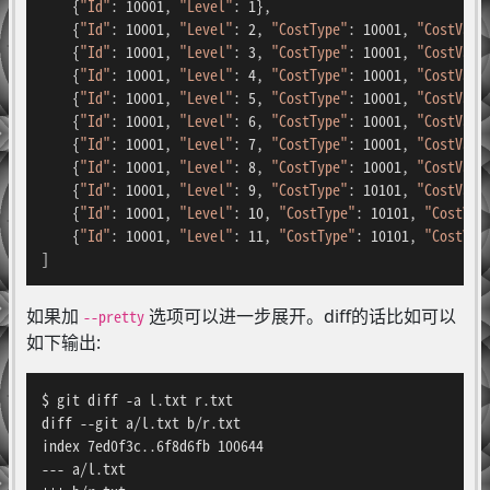
    {
"Id"
: 10001, 
"Level"
: 1},

    {
"Id"
: 10001, 
"Level"
: 2, 
"CostType"
: 10001, 
"CostValu
    {
"Id"
: 10001, 
"Level"
: 3, 
"CostType"
: 10001, 
"CostValu
    {
"Id"
: 10001, 
"Level"
: 4, 
"CostType"
: 10001, 
"CostValu
    {
"Id"
: 10001, 
"Level"
: 5, 
"CostType"
: 10001, 
"CostValu
    {
"Id"
: 10001, 
"Level"
: 6, 
"CostType"
: 10001, 
"CostValu
    {
"Id"
: 10001, 
"Level"
: 7, 
"CostType"
: 10001, 
"CostValu
    {
"Id"
: 10001, 
"Level"
: 8, 
"CostType"
: 10001, 
"CostValu
    {
"Id"
: 10001, 
"Level"
: 9, 
"CostType"
: 10101, 
"CostValu
    {
"Id"
: 10001, 
"Level"
: 10, 
"CostType"
: 10101, 
"CostVal
    {
"Id"
: 10001, 
"Level"
: 11, 
"CostType"
: 10101, 
"CostVal
]
如果加
选项可以进一步展开。diff的话比如可以
--pretty
如下输出:
$ git diff -a l.txt r.txt

diff --git a/l.txt b/r.txt

index 7ed0f3c..6f8d6fb 100644

--- a/l.txt
