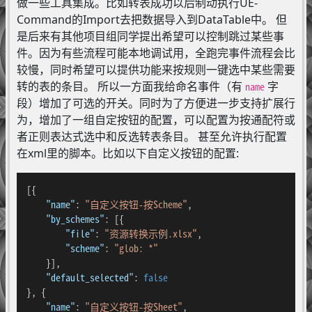
做一些工具集成。比如转表成功以后制动执行UE-
Command的Import去把数据导入到DataTable中。 但
是后来有其他项目组同学提出希望可以控制跳过某些事
件。因为有些流程可能本地调试用，全跑完事件流程会比
较慢，同时希望可以提供功能来按规则一键选中某些需要
转的表的条目。 所以一方面我给命名事件（有
字
name
段）增加了可选的开关。同时为了方便进一步支持扩展行
为，增加了一组自定按钮的配置，可以配置为按通配符或
者正则表达式选中和反选转表条目。 甚至允许执行配置
在xml里的脚本。比如以下自定义按钮的配置:
[
{
"name"
:
"自定义按钮-按Scheme"
,
"by_schemes"
:
[
{
"file"
:
"资源转换示例.xlsx"
,
"scheme"
:
"glob: *"
}
]
,
"default_selected"
:
false
}
,
{
"name"
:
"自定义按钮-按Sheet"
,