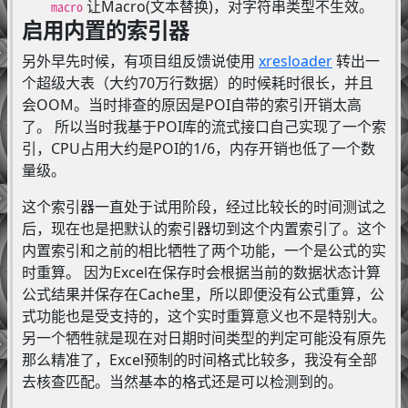
让Macro(文本替换)，对字符串类型不生效。
macro
启用内置的索引器
另外早先时候，有项目组反馈说使用
xresloader
转出一
个超级大表（大约70万行数据）的时候耗时很长，并且
会OOM。当时排查的原因是POI自带的索引开销太高
了。 所以当时我基于POI库的流式接口自己实现了一个索
引，CPU占用大约是POI的1/6，内存开销也低了一个数
量级。
这个索引器一直处于试用阶段，经过比较长的时间测试之
后，现在也是把默认的索引器切到这个内置索引了。这个
内置索引和之前的相比牺牲了两个功能，一个是公式的实
时重算。 因为Excel在保存时会根据当前的数据状态计算
公式结果并保存在Cache里，所以即便没有公式重算，公
式功能也是受支持的，这个实时重算意义也不是特别大。
另一个牺牲就是现在对日期时间类型的判定可能没有原先
那么精准了，Excel预制的时间格式比较多，我没有全部
去核查匹配。当然基本的格式还是可以检测到的。