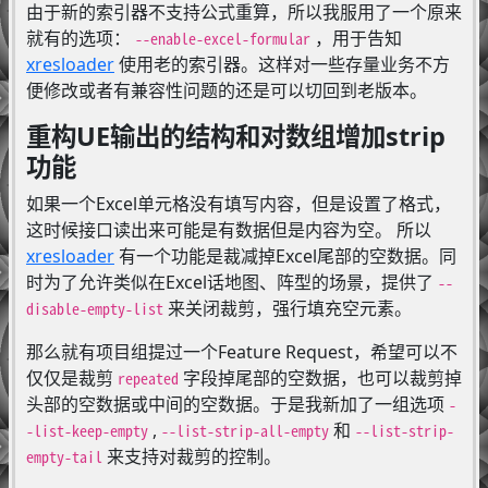
由于新的索引器不支持公式重算，所以我服用了一个原来
就有的选项：
，用于告知
--enable-excel-formular
xresloader
使用老的索引器。这样对一些存量业务不方
便修改或者有兼容性问题的还是可以切回到老版本。
重构UE输出的结构和对数组增加strip
功能
如果一个Excel单元格没有填写内容，但是设置了格式，
这时候接口读出来可能是有数据但是内容为空。 所以
xresloader
有一个功能是裁减掉Excel尾部的空数据。同
时为了允许类似在Excel话地图、阵型的场景，提供了
--
来关闭裁剪，强行填充空元素。
disable-empty-list
那么就有项目组提过一个Feature Request，希望可以不
仅仅是裁剪
字段掉尾部的空数据，也可以裁剪掉
repeated
头部的空数据或中间的空数据。于是我新加了一组选项
-
,
和
-list-keep-empty
--list-strip-all-empty
--list-strip-
来支持对裁剪的控制。
empty-tail