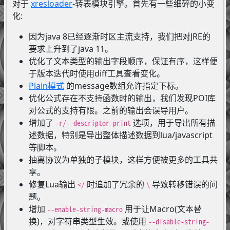
对于
xresloader
-转表模块引擎。首先有一些细碎的小变
化:
因为java 8已经逐渐时区主流支持，我们把对JRE的
要求上升到了java 11。
优化了文本类型的输出字段顺序，保证有序，这样便
于版本迭代时使用diff工具查看变化。
Plain模式
的message数组允许指定下标。
优化公式存在不支持函数时的输出，我们发现POI库
对公式的支持有限。之前的输出会误导用户。
增加了
选项，用于导出所有描
-r/--descriptor-print
述数据，特别是导出整体描述数据到lua/javascript
等脚本。
抽离协议为单独的子模块，这样方便被更多的工具共
享。
修复Lua输出
时追加了冗余的
导致转移错误的问
</
\
题。
增加
用于让Macro(文本替
--enable-string-macro
换)，对字符串类型生效。或使用
--disable-string-