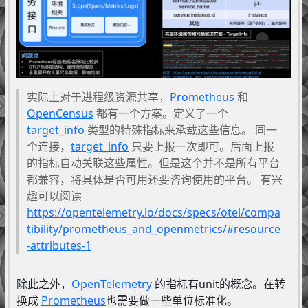
实际上对于进程级资源共享，
Prometheus
和
OpenCensus
都有一个方案。定义了一个
target_info
类型的特殊指标来承载这些信息。 同一
个连接，
target_info
只要上报一次即可。后面上报
的指标自动关联这些属性。但是这个并不是所有平台
都兼容，将具体是否可用还要咨询使用的平台。 有兴
趣可以阅读
https://opentelemetry.io/docs/specs/otel/compa
tibility/prometheus_and_openmetrics/#resource
-attributes-1
除此之外，
OpenTelemetry
的指标有unit的概念。在转
换成
Prometheus
也需要做一些单位标准化。