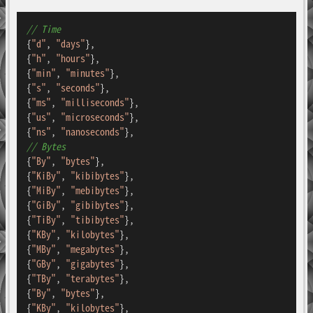
// Time
{
"d"
, 
"days"
},

{
"h"
, 
"hours"
},

{
"min"
, 
"minutes"
},

{
"s"
, 
"seconds"
},

{
"ms"
, 
"milliseconds"
},

{
"us"
, 
"microseconds"
},

{
"ns"
, 
"nanoseconds"
// Bytes
{
"By"
, 
"bytes"
},

{
"KiBy"
, 
"kibibytes"
},

{
"MiBy"
, 
"mebibytes"
},

{
"GiBy"
, 
"gibibytes"
},

{
"TiBy"
, 
"tibibytes"
},

{
"KBy"
, 
"kilobytes"
},

{
"MBy"
, 
"megabytes"
},

{
"GBy"
, 
"gigabytes"
},

{
"TBy"
, 
"terabytes"
},

{
"By"
, 
"bytes"
},

{
"KBy"
, 
"kilobytes"
},
