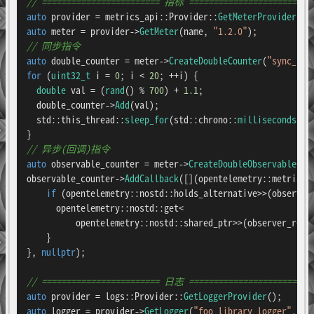
// ======================== 指标 ========================
auto
 provider = metrics_api::Provider::
GetMeterProvider
auto
 meter = provider->
GetMeter
(name, 
"1.2.0"
// 同步指令
auto
 double_counter = meter->
CreateDoubleCounter
(
"sync_cou
for
 (
uint32_t
 i = 
0
; i < 
20
; ++i) {

double
 val = (
rand
() % 
700
) + 
1.1
;

  double_counter->
Add
(val);

  std::this_thread::
sleep_for
(std::chrono::
milliseconds
(
50
// 异步(回调)指令
auto
 observable_counter = meter->
CreateDoubleObservableCou
observable_counter->
AddCallback
([](opentelemetry::metrics:
if
 (opentelemetry::nostd::holds_alternative>>(observer_
      opentelemetry::nostd::get<

          opentelemetry::nostd::shared_ptr>>(observer_resu
    }

}, 
nullptr
);

// ======================== 日志 ========================
auto
 provider = logs::Provider::
GetLoggerProvider
auto
 logger = provider->
GetLogger
(
"foo_library_logger"
, 
"f