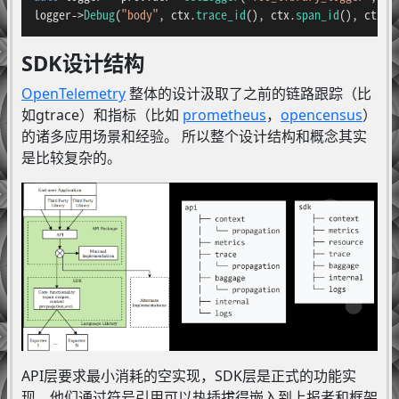
logger->
Debug
(
"body"
, ctx.
trace_id
(), ctx.
span_id
(), ctx.
t
SDK设计结构
OpenTelemetry
整体的设计汲取了之前的链路跟踪（比
如gtrace）和指标（比如
prometheus
，
opencensus
）
的诸多应用场景和经验。 所以整个设计结构和概念其实
是比较复杂的。
API层要求最小消耗的空实现，SDK层是正式的功能实
现。他们通过符号引用可以热插拔得嵌入到上报者和框架