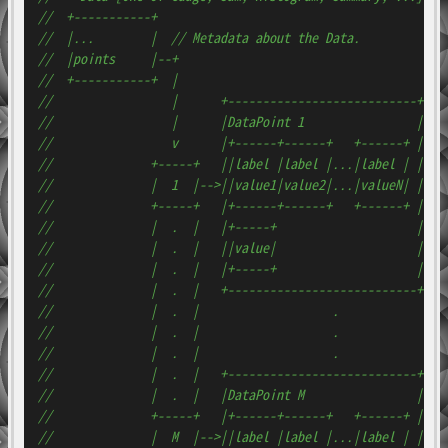
//  +-----------+
//  |...        |  // Metadata about the Data.
//  |points     |--+
//  +-----------+  |
//                 |      +---------------------------+
//                 |      |DataPoint 1                |
//                 v      |+------+------+   +------+ |
//              +-----+   ||label |label |...|label | |
//              |  1  |-->||value1|value2|...|valueN| |
//              +-----+   |+------+------+   +------+ |
//              |  .  |   |+-----+                    |
//              |  .  |   ||value|                    |
//              |  .  |   |+-----+                    |
//              |  .  |   +---------------------------+
//              |  .  |                   .
//              |  .  |                   .
//              |  .  |                   .
//              |  .  |   +---------------------------+
//              |  .  |   |DataPoint M                |
//              +-----+   |+------+------+   +------+ |
//              |  M  |-->||label |label |...|label | |