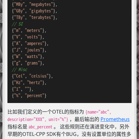
{
"MBy"
, 
"megabytes"
},

{
"GBy"
, 
"gigabytes"
},

{
"TBy"
, 
"terabytes"
// SI
{
"m"
, 
"meters"
},

{
"V"
, 
"volts"
},

{
"A"
, 
"amperes"
},

{
"J"
, 
"joules"
},

{
"W"
, 
"watts"
},

{
"g"
, 
"grams"
// Misc
{
"Cel"
, 
"celsius"
},

{
"Hz"
, 
"hertz"
},

{
"1"
, 
""
},

{
"%"
, 
"percent"
}
比如我们定义的一个OTEL的指标为
{name="abc",
，最后输出的
Prometheus
description="XXX", unit="%"}
指标名是
。 这些规则还在演进变化中，另外
abc_percent
早期的OTEL-CPP SDK有个BUG，没有设置单位的属性多