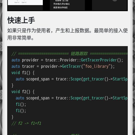
快速上手
如果只是作为使用者，产生和上报数据。最简单的接入使
用非常简单。
// ======================== 链路跟踪 =====================
auto
 provider = trace::Provider::
GetTracerProvider
auto
 tracer = provider->
GetTracer
(
"foo_library"
void
f1
()
{

auto
 scoped_span = trace::
Scope
(
get_tracer
()->
StartSpan
(
void
f2
()
{

auto
 scoped_span = trace::
Scope
(
get_tracer
()->
StartSpan
(
f1
();

f1
();

// f2 -> f1+f1