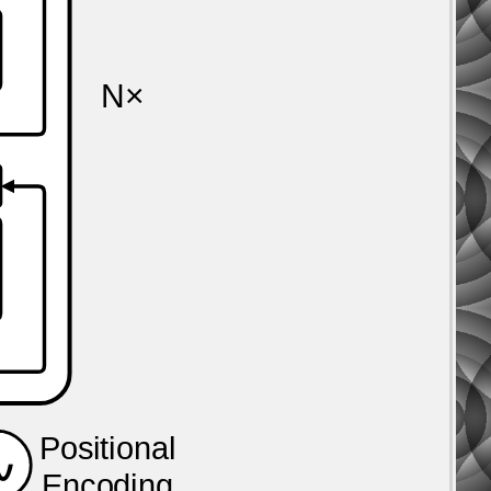
N×
Positional
∿
Encoding