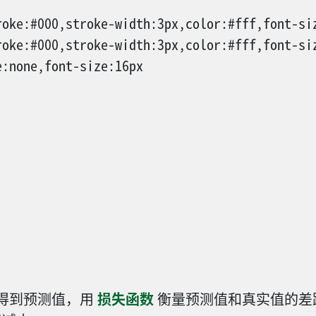
Inputs
(shifted right)
oke:#000,stroke-width:3px,color:#fff,font-siz
oke:#000,stroke-width:3px,color:#fff,font-siz
:none,font-size:16px

得到预测值，用
损失函数
衡量预测值和真实值的差