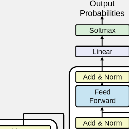
Output
Probabilities
Softmax
Linear
Add & Norm
Feed
Forward
Add & Norm