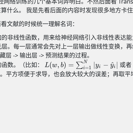
训练的几个基本词弄明白。不然后面看 Transformer
算什么。 我是先看后面的内容时发现很多地方卡
Add & Norm
面看文献的时候统一理解名词：
施加的非线性函数，用来给神经网络引入非线性表达能
Feed
经元层。每一层通常会先对上一层输出做线性变换，
Forward
> 隐藏层 -> 输出层 -> 预测结果的过程。
N
L(w,
(
,
)
=
∣
−
^
∣
的函数。（比如：
∑
或者
L
w
b
y
y
i
i
=
1
i
Add & Norm
b)=\sum_{i=1}^{N}
偏差。平方项便于求导，也会放大较大的误差；再取
Add & Norm
\left| y_i - \hat{y}_i
Multi-Head
\right|
Feed
Attention
Forward
Add & Norm