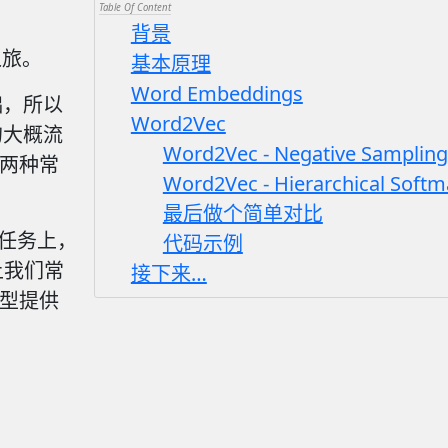
背景
之旅。
基本原理
Word Embeddings
础，所以
Word2Vec
的大概流
Word2Vec - Negative Samp
 里两种常
Word2Vec - Hierarchical 
最后做个简单对比
任务上，
代码示例
程上我们常
接下来…
型提供