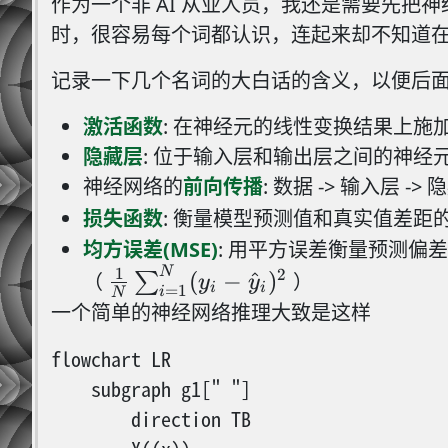
作为一个非 AI 从业人员，我还是需要先把神经网络
时，很容易每个词都认识，连起来却不知道在
记录一下几个名词的大白话的含义，以便后
激活函数
: 在神经元的线性变换结果上
隐藏层
: 位于输入层和输出层之间的神
神经网络的
前向传播
: 数据 -> 输入层 -
损失函数
: 衡量模型预测值和真实值差距
均方误差(MSE)
: 用平方误差衡量预测
1
N
\frac{1}{N}
2
(
−
^
)
（
∑
）
y
y
i
i
=
1
i
N
\sum_{i=1}^{N}
一个简单的神经网络推理大致是这样
(y_i -
flowchart LR

\hat{y}_i)^2
    subgraph g1[" "]

        direction TB

N×