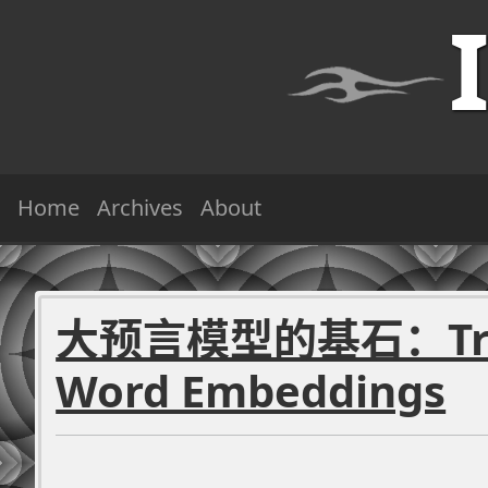
Home
Archives
About
大预言模型的基石：Tra
Word Embeddings