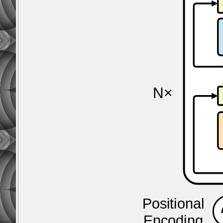
N×
Positional
Encoding