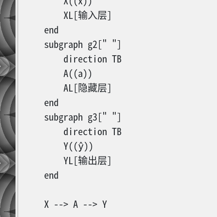
        X((x))

        XL[输入层]

    end

    subgraph g2[" "]

        direction TB

        A((a))

        AL[隐藏层]

    end

Positional
    subgraph g3[" "]

Encoding
        direction TB

        Y((ŷ))

        YL[输出层]

    end

    X --> A --> Y
