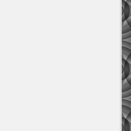
Positional
∿
Encoding