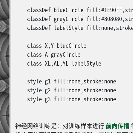
    classDef blueCircle fill:#1E90FF,str
    classDef grayCircle fill:#808080,str
    classDef labelStyle fill:none,stroke
    class X,Y blueCircle

    class A grayCircle

    class XL,AL,YL labelStyle

    style g1 fill:none,stroke:none

    style g2 fill:none,stroke:none

    style g3 fill:none,stroke:none

神经网络训练是：对训练样本进行
前向传播