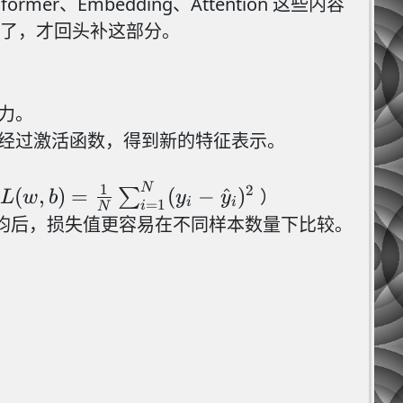
、Embedding、Attention 这些内容
住了，才回头补这部分。
力。
再经过激活函数，得到新的特征表示。
1
N
L(w, b)=\frac{1}
2
(
,
)
=
(
−
^
)
∑
）
L
w
b
y
y
i
i
=
1
i
N
{N}
平均后，损失值更容易在不同样本数量下比较。
\sum_{i=1}^{N}
(y_i -
\hat{y}_i)^2
N×