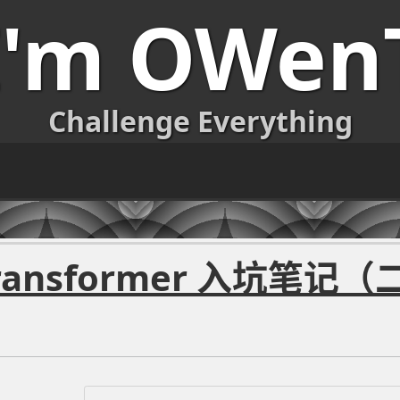
I'm OWen
Challenge Everything
nsformer 入坑笔记（