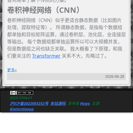
卷积神经网络（CNN）
卷积神经网络（CNN）似乎更适合静态数据（比如图片
处理、提取特征等）。 所谓静态数据，是指每个数据组
都单独和目标矩阵运算，通过卷积层、池化层、全连接层
等输出。 每个数据组都单独运算所以可以大规模并发，
但是数据组之间也缺乏关联。 我大概看了下原理，和我
们要关注的
Transformer
关系不大，先略过了。
更多
2026-06-28
2026 OWenT
沪ICP备2022003252号
本站源码
, 发布者
Hugo
, 主题
distinctionpp