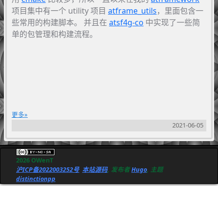
项目集中有一个 utility 项目
atframe_utils
，里面包含一
些常用的构建脚本。 并且在
atsf4g-co
中实现了一些简
单的包管理和构建流程。
更多
2021-06-05
2026 OWenT
沪ICP备2022003252号
本站源码
, 发布者
Hugo
, 主题
distinctionpp