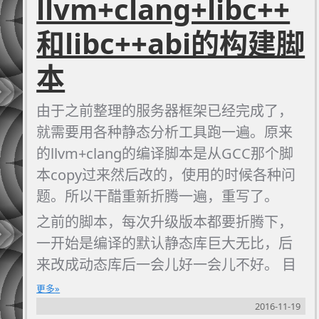
llvm+clang+libc++
比较好，内置的malloc实现一般碎片
和libc++abi的构建脚
比较厉害。虽然C/C++默认也不是
jemalloc
，很多项目为了新能还是会
本
用它）
移除panic的详情信息（这个仅适用
由于之前整理的服务器框架已经完成了，
于
Rust
）
就需要用各种静态分析工具跑一遍。原来
strip（由GNU的
binutils
提供），参
的llvm+clang的编译脚本是从GCC那个脚
strip [二进制]
考命令:
本copy过来然后改的，使用的时候各种问
UPX
进一步压缩加壳
题。所以干醋重新折腾一遍，重写了。
尝试改造优化
之前的脚本，每次升级版本都要折腾下，
一开始是编译的默认静态库巨大无比，后
然后尝试使用上面的流程改造我们的
来改成动态库后一会儿好一会儿不好。 目
gmtools-cli
。原先我是直接开
测3.9.0版本的问题是开启动态库的编译模
更多
LTO+Release编译的，编出的文件大小为
式以后有些子工程还是静态库，并且会漏
2016-11-19
4.4MB（4520728字节）。