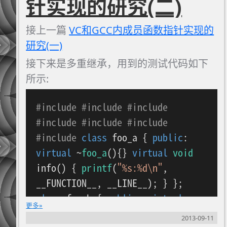
针实现的研究(二)
得。
接上一篇
VC和GCC内成员函数指针实现的
研究(一)
接下来是多重继承，用到的测试代码如下
所示:
#
include
#
include
#
include
#
include
#
include
#
include
#
include
class
foo_a
{
public
:
virtual
~
foo_a
(){}
virtual
void
info
()
{
printf
(
"%s:%d\n"
,
__FUNCTION__, __LINE__); } };
class
foo_b
{
public
:
virtual
更多
~
foo_b
(){}
// 这个函数用于试foo_b
2013-09-11