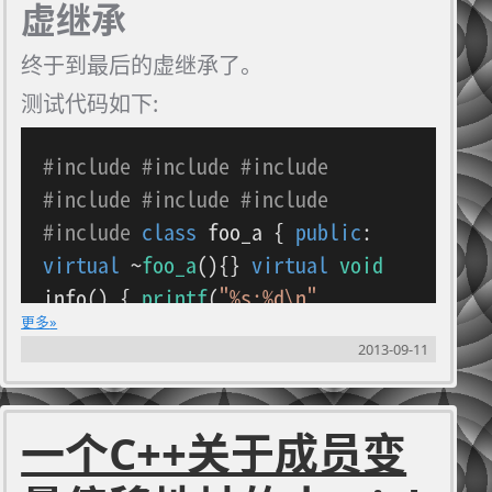
虚继承
终于到最后的虚继承了。
测试代码如下:
#
include
#
include
#
include
#
include
#
include
#
include
#
include
class
foo_a
{
public
:
virtual
~
foo_a
(){}
virtual
void
info
()
{
printf
(
"%s:%d\n"
,
更多
__FUNCTION__, __LINE__); }
void
2013-09-11
print
()
{
printf
(
"%s:%d\n"
,
__FUNCTION__, __LINE__); } };
class
foo_l
{
public
:
int
l;
一个C++关于成员变
foo_l
():
l
(
1
){}
virtual
void