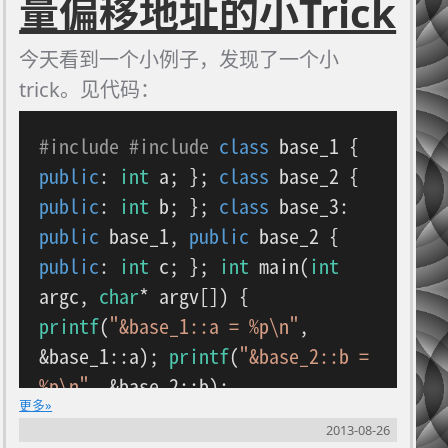
量偏移地址的小Trick
info
()
{
printf
(
"%s:%d\n"
,
__FUNCTION__, __LINE__); } };
今天看到一个小例子，发现了一个小
class
foo_r
:
virtual
public
foo_a
trick。见代码：
{
public
:
int
r;
foo_r
():
r
(
2
){}
};
class
foo_c
:
virtual
public
#
include
#
include
class
base_1
{
foo_l,
public
foo_r {
public
:
public
:
int
a; };
class
base_2
{
virtual
void
info
()
{
public
:
int
b; };
class
base_3
:
printf
(
"%d,%d. %s:%d\n"
, l, r,
public
base_1,
public
base_2 {
__FUNCTION__, __LINE__); } };
int
public
:
int
c; };
int
main
(
int
main
(
int
argc,
char
* argv[])
{
argc,
char
* argv[])
{
void
(foo_a::*vptr1)() =
printf
(
"&base_1::a = %p\n"
,
&foo_a::info;
void
&base_1::a);
printf
(
"&base_2::b =
(foo_l::*vptr2)() = &foo_l::info;
%p\n"
, &base_2::b);
void
(foo_a::*ptr)() =
更多
printf
(
"&base_3::a = %p\n"
,
&foo_a::print; foo_c c; foo_r r;
2013-08-26
&base_3::a);
printf
(
"&base_3::b =