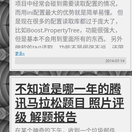
项目中经常会碰到需要读取配置的情况，
还是回到正题
而用ini配置最大的优势就是简单易懂。 但
为什么要重写Lua类绑
是现在很多的配置读取库都过于庞大了，
比如Boost.PropertyTree，功能很强大，
定？
但是基本不会用到里面所有的东西。 另外
早先我们用得都是tolua++，但是
微软的INI读取，功能不是很强不说，还限
tolua++貌似很久没有更新了，而且不支持
更多
制在Windows上，更重要的是API设计得
2014-07-14
lua大于5.1的版本。并且在使用的过程中发
实在不优雅。 于是libiniloader就诞生啦。
现了一些坑，比较隐晦+恶心。总不能让所
有人时时刻刻记住这些坑吧？再加上服务
不知道是哪一年的腾
器的lua脚本会比较轻量级，索性就用一个
简单高效的Lua绑定机制。
讯马拉松题目 照片评
级 解题报告
在某个神奇的下午，收到一个垃圾邮件