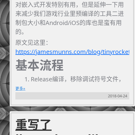
对嵌入式开发特别有用，但是延伸一下用
来减少我们游戏行业里预编译的工具二进
制包大小和Android/iOS的库也是蛮有用
的。
原文见这里：
https://jamesmunns.com/blog/tinyrocket/
基本流程
Release编译，移除调试符号文件，
开启最小化size优化(-Oz)
更多
2018-04-24
使用LLVM的全量LTO
使用xargo重新编译标准库(std)和核
心库(core)（这个C/C++不容易模
重写了
仿，而且编译选项十分难搞）
移除
jemalloc
（服务器程序还是留着