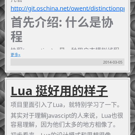
http://git.oschina.net/owent/distinctionpp
首先介绍: 什么是协
程
协程(coroutine)，是一种用户态模拟线程
更多
的组件。（具体说明参见：
2014-03-05
http://zh.wikipedia.org/wiki/%E5%8D%8F
Lua 挺好用的样子
项目里面引入了Lua，就特别学习了一下。
其实对于理解Javascipt的人来说，Lua也很
容易理解，因为他们太多的地方相像了。