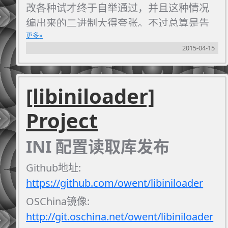
改各种试才终于自举通过，并且这种情况
编出来的二进制大得夸张。不过总算是告
更多
一段落。
2015-04-15
因为项目需要，买了本
《Redis的设计与实
现》
的电子版，顺便给这本书的作者贡献
了一丢丢的Redis文档的翻译。这本书通篇
[libiniloader]
贴代码，有点看blog的感觉，写得还是很
Project
简单易懂的。（不过谁告诉我为毛我花了
30大洋买完不到半个月就变成10块了，坑
INI 配置读取库发布
爹么不是。T_T）
另外还零零散散地看了些
《程序员的自我
Github地址:
修养-链接、装载与库》
这本书
云风
之前推
https://github.com/owent/libiniloader
荐过。并且在我看得这些里国人写得书
OSChina镜像:
里，这确实是一本值得推荐，并且不可多
http://git.oschina.net/owent/libiniloader
得的佳作。