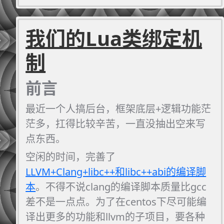
掉加-fPIC，即便我在cmake的选项里加了
也没用。 而且有时候是用gcc编译正常，用
我们的Lua类绑定机
clang自举编译的时候失败。 然后每次测试
一次都要花费巨量的时间，巨慢无比。我
制
只是编译出来玩+当某些工具使用啊喂。要
不要这么折腾我啊喂。
前言
最近一个人搞后台，框架底层+逻辑功能茫
茫多，扛得比较辛苦，一直没抽出空来写
点东西。
空闲的时间，完善了
LLVM+Clang+libc++和libc++abi的编译脚
本
。不得不说clang的编译脚本质量比gcc
差不是一点点。为了在centos下尽可能编
译出更多的功能和llvm的子项目，要各种