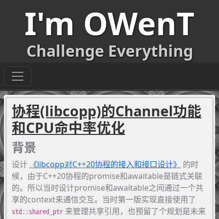
I'm OWenT
Challenge Everything
协程(libcopp)的Channel功能
和CPU命中率优化
背景
设计
《libcopp对C++20协程的接入和接口设计》
的时
候，由于C++20协程的promise和awaitable是链式关联
的。所以当时设计promise和awaitable之间通过一个共
享的context来通信交互。当时第一版实现直接使用了
来管理共享引用，也预留了个规划是未来
std::shared_ptr