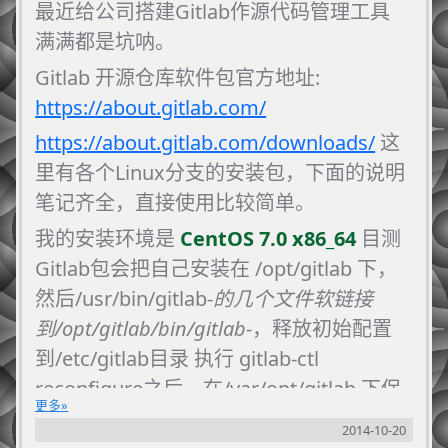
最近给公司搭建Gitlab作源代码管理工具
再来说这个
gitbook
，看中他是觉得它做了
满满都是坑呐。
一个可持续集成的功能。就是
github
Gitlab 开源仓库软件包官方地址:
_push_完以后可以通知
gitbook
然后让
https://about.gitlab.com/
gitbook
自动构建文档内容。这点和比如
jenkins
和
travis
等等的CI系统很像。然后支
https://about.gitlab.com/downloads/
这
持构建成pdf、epub（开源电子书格
里有各个Linux分支的安装包，下面的说明
式）、mobi（kindle电子书格式）和在线
笔记齐全，直接使用比较简单。
书籍。然后版式也挺漂亮，还支持模板，
我的安装环境是
CentOS 7.0 x86_64
目测
引用等等，感觉确实蛮适合出版发行的。
Gitlab包会把自己安装在 /opt/gitlab 下，
虽然目前为止_Markdown_的功能丰富程
然后/usr/bin/gitlab-
的几个文件软链接
度比起Latex还差不少，但是上手难度也比
到/opt/gitlab/bin/gitlab-
，释放初始配置
Latex低不少。还是非常有潜力的，而且
到/etc/gitlab目录 执行 gitlab-ctl
gitbook
支持用javascript写得插件，以后
reconfigure之后，在/var/opt/gitlab 下保
更多
变数也可以很多。
存配置和数据
2014-10-20
所以我决定也尝尝鲜，首先是吧blog里的