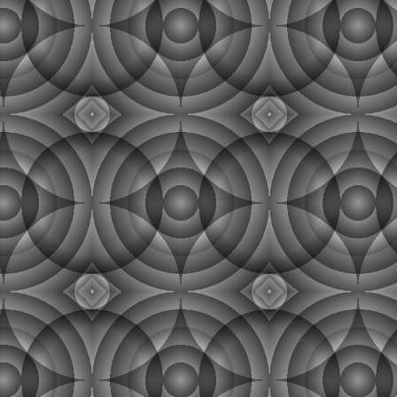
'] = "login"
gitlab_rails['smtp_enable_starttl
s_auto'] = true
gitlab_rails['smtp_tls'] = true #
这个很重要，而且是官方文档里没提
及的 # If your SMTP server does
not like the default 'From:
gitlab@localhost' you # # can
change the 'From' with this
setting.
gitlab_rails['gitlab_email_from']
= '完整邮件账户'
比如我的邮箱admin
@owent
.net 配置
如下：