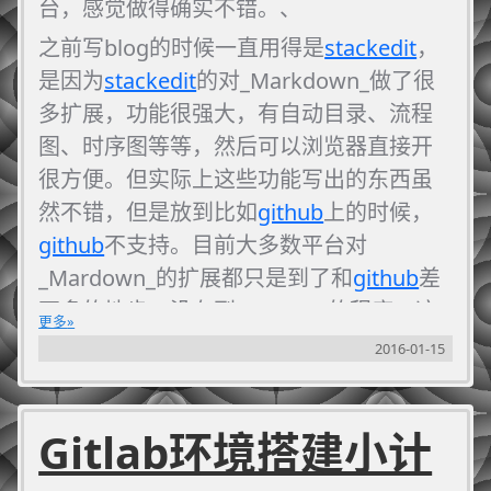
台，感觉做得确实不错。、
之前写blog的时候一直用得是
stackedit
，
是因为
stackedit
的对_Markdown_做了很
多扩展，功能很强大，有自动目录、流程
图、时序图等等，然后可以浏览器直接开
很方便。但实际上这些功能写出的东西虽
然不错，但是放到比如
github
上的时候，
github
不支持。目前大多数平台对
_Mardown_的扩展都只是到了和
github
差
不多的地步，没有到
stackedit
的程度。这
更多
也导致同样写得东西，复制到
github
或者
2016-01-15
其他的平台的时候还得过一遍样式，比较
麻烦。而且这些扩展的功能也用得不太
Gitlab环境搭建小计
多。另外
stackedit
时不时被墙然后访问很
不稳定也是挺麻烦的一件事儿。