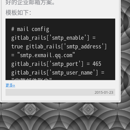
好的企业邮箱方案。
模板如下：
# mail config
gitlab_rails['smtp_enable'] =
true gitlab_rails['smtp_address']
= "smtp.exmail.qq.com"
gitlab_rails['smtp_port'] = 465
gitlab_rails['smtp_user_name'] =
"完整邮件账户"
更多
gitlab_rails['smtp_password'] =
2015-01-23
"密码"
gitlab_rails['smtp_domain'] = "邮
件账户所在域"
gitlab_rails['smtp_authentication