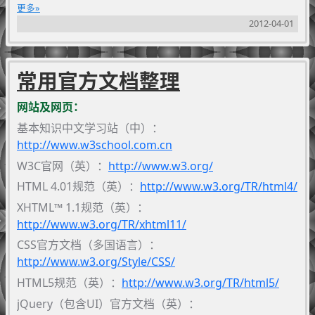
更多
Date
).
getTime
().
toString
() + (json2String.
baseIndex
2012-04-01
++),
objs
: [] }; isClear =
true
; } tab = tab ||
1
;
if
(!path) { path =
"{ROOT}"
; txt +=
" "
; }
for
(
var
i =
0
; i < tab; i ++) { tabStr += singleTab; }
if
(!json
&& json !==
0
) { txt +=
'null'
; }
else
if
常用官方文档整理
(
typeof
(json) ==
"object"
) {
var
prefix =
'{'
, suffix
=
'}'
;
try
{
if
(toString.
call
(json).
match
(
/array/i
))
网站及网页：
{ prefix =
'['
; suffix =
']'
; } }
catch
(e) {
// hoho
基本知识中文学习站（中）：
...
}
if
(json[rules.
id
]) { txt += prefix +
"此处引用
http://www.w3school.com.cn
"
+ json[rules.
id
] +
""
+ suffix;
return
txt; }
json[rules.
id
] = path; rules.
objs
.
push
(json); txt +=
W3C官网（英）：
http://www.w3.org/
prefix +
"\r\n"
;
var
first =
true
;
for
(
var
key
in
HTML 4.01规范（英）：
http://www.w3.org/TR/html4/
json) {
if
(key == rules.
id
)
continue
;
if
(first)
first =
false
;
else
txt +=
",\r\n"
; txt += tabStr +
"
XHTML™ 1.1规范（英）：
"
+
""
+ key +
" : "
+
json2String
(json[key], tab +
http://www.w3.org/TR/xhtml11/
1
, rules, path +
"."
+ key); } txt +=
"\r\n"
+
CSS官方文档（多国语言）：
tabStr.
substr
(
0
, tabStr.
length
- singleTab.
length
) +
http://www.w3.org/Style/CSS/
suffix; }
else
if
(
typeof
(json) ==
"string"
) { txt +=
'"'
+ json +
'"'
; }
else
if
(
typeof
(json) ==
HTML5规范（英）：
http://www.w3.org/TR/html5/
"number"
) { txt +=
''
+ json +
''
; }
else
if
jQuery（包含UI）官方文档（英）：
(
typeof
(json) ==
"function"
) { txt +=
''
+ json +
''
;