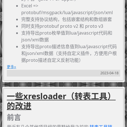
Excel =>
protobuf/msgpack/lua/javascript/json/xml
完整支持协议结构，包括嵌套结构和数组嵌套
同时支持protobuf proto v2 和 proto v3
支持导出proto枚举值到lua/javascript代码和
json/xml数据
支持导出proto描述信息值到lua/javascript代码
和json/xml数据（支持自定义插件，方便用户根
据proto描述自定义反射功能）
支持导出 UnrealEngine 支持的json或csv格式，
更多
2023-04-18
支持自动生成和导出 UnrealEngine 的
DataTable
加载代码
支持别名表，用于给数据内容使用一个易读的名
一些xresloader（转表工具）
字
支持验证器，可以在数据里直接填写proto字段名
的改进
或枚举名，或者验证填入数据的是否有效
支持通过protobuf协议插件控制部分输出
前言
支持自动合表，把多个Excel数据表合并成一个输