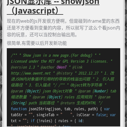
JSON显示库 -- showJson
（Javascript）
现在的web的js开发很方便啊，但是碰到iframe里的东西
还是不方便看到变量的内容，所以就写了这么个看json内
容的玩意，还可以当控制台输出用。
很简单,有需要以后开发新功能
/** * Show json in a new page.(For debug) * *
Licensed under the MIT or GPL Version 3 licenses. *
@version
1.3 *
@author
OWenT
*
@link
http://www.owent.net *
@history
* 2012.12.27 * 1. 改
进JSON内对象循环引用时的导致的栈溢出问题 * 2. 引入层
级路径 * 3. 引入锚点 */
/** * Object转为字符串 *
@param
{
Object
} json Object对象 *
@param
{
Number
} tab
缩进数量 *
@param
{
Object
} rules 应用规则 *
@param
{
String
} path 当前路径 *
@return
生成的HTML */
function
json2String
(
json, tab, rules, path
) {
var
tabStr =
""
, singleTab =
" "
, isClear =
false
;
var
txt =
""
;
if
(!rules) { rules = {
id
:
"__json2string_process"
+ (
new