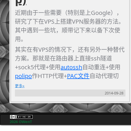
近期由于一些需要（特别是上Google），
研究了下在VPS上搭建VPN服务器的方法。
其中遇到一些坑，顺带记下来以备下次使
用。
其实在有VPS的情况下，还有另外一种替代
方案。那就是在路由器上直接ssh隧道
+sock5代理+使用
autossh
自动重连+使用
polipo
作HTTP代理+
PAC文件
自动代理切
换。实现，最终我在家里就是这么搞得，
更多
而且这样对网络结构没有其他影响。
2014-09-28
2026 OWenT