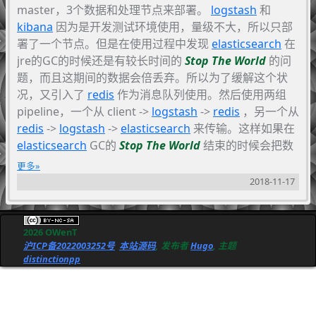
master，3个数据和处理节点来部署。
logstash
和
kibana
因为是开发测试环境使用，量级不大，所以只部
署了一个节点。但是在使用过程中发现
elasticsearch
在
jre的GC的时候还是有较长时间的
Stop The World
的问
题，而且这期间的数据会倍丢弃。所以为了缓解这个状
况，又引入了
redis
作为消息队列使用。然后使用两组
pipeline，一个从 client ->
logstash
->
redis
，另一个从
redis
->
logstash
->
elasticsearch
来传输。这样如果在
elasticsearch
GC的
Stop The World
结束的时候会把数
据补回去。 外面更大型的部署也有用
kafka
或者更进一
更多
步优化的
pulsar
。不过我们目前的应用也不太需要
2018-11-17
kafka
和
pulsar
那种数据落地和强一致性，使用
redis
也已经够了。
2026 OWenT
沪ICP备2022003252号
本站源码
, 发布者
Hugo
, 主题
distinctionpp