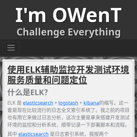
I'm OWenT
Challenge Everything
使用ELK辅助监控开发测试环境
服务质量和问题定位
什么是ELK？
ELK 是
elasticsearch
+
logstash
+
kibana
的缩写。这一
套是现在比较流行的日志全文索引系统了。我之前的项目
也有用它来做过日志分析，这次主要是拿来搭建开发测试
环境的监控和分析系统，顺带记录一下部署脚本和流程。
其中
elasticsearch
是日志索引系统，我按两个