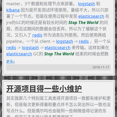
master，3个数据和处理节点来部署。
logstash
和
kibana
因为是开发测试环境使用，量级不大，所以只部
署了一个节点。但是在使用过程中发现
elasticsearch
在
jre的GC的时候还是有较长时间的
Stop The World
的问
题，而且这期间的数据会倍丢弃。所以为了缓解这个状
况，又引入了
redis
作为消息队列使用。然后使用两组
pipeline，一个从 client ->
logstash
->
redis
，另一个从
redis
->
logstash
->
elasticsearch
来传输。这样如果在
elasticsearch
GC的
Stop The World
结束的时候会把数
据补回去。 外面更大型的部署也有用
kafka
或者更进一
更多
步优化的
pulsar
。不过我们目前的应用也不太需要
2018-11-17
kafka
和
pulsar
那种数据落地和强一致性，使用
redis
也已经够了。
开源项目得一些小维护
其实我那几个特别是工具类得开源项目一致都有维护和更
新，但是每次更新得量和要点并不怎么突出所以一致也没
写点什么。但是偶尔吗也会碰到一些稍微值得记录的东