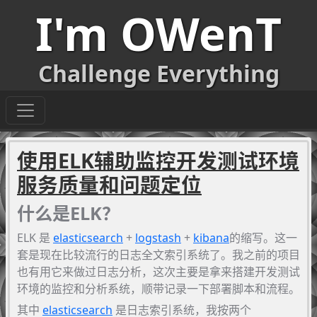
I'm OWenT
Challenge Everything
使用ELK辅助监控开发测试环境
服务质量和问题定位
什么是ELK？
ELK 是
elasticsearch
+
logstash
+
kibana
的缩写。这一
套是现在比较流行的日志全文索引系统了。我之前的项目
也有用它来做过日志分析，这次主要是拿来搭建开发测试
环境的监控和分析系统，顺带记录一下部署脚本和流程。
其中
elasticsearch
是日志索引系统，我按两个