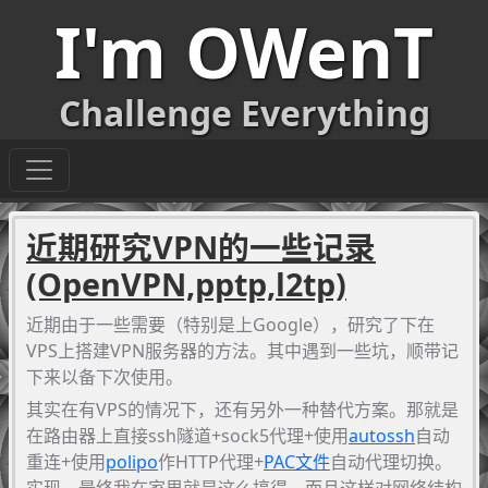
I'm OWenT
Challenge Everything
近期研究VPN的一些记录
(OpenVPN,pptp,l2tp)
近期由于一些需要（特别是上Google），研究了下在
VPS上搭建VPN服务器的方法。其中遇到一些坑，顺带记
下来以备下次使用。
其实在有VPS的情况下，还有另外一种替代方案。那就是
在路由器上直接ssh隧道+sock5代理+使用
autossh
自动
重连+使用
polipo
作HTTP代理+
PAC文件
自动代理切换。
实现，最终我在家里就是这么搞得，而且这样对网络结构