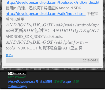
http://developer.android.com/tools/sdk/ndk/index.html
使用jni的话，还必须下载相应的Android SDK
http://developer.android.com/sdk/index.html
下载完
ANDROID_SDK_ROOT/sdk/tools/andr
后可以使用
update sdk –no-ui 来更新SDK包 附注：
/
/
/
A
N
D
R
O
I
D
D
K
O
O
T
s
d
k
t
oo
l
s
an
d
r
o
i
d
u
p
d
a
t
S
R
ANDROID_SDK_ROOT指代Android S
来更新
包附注：
指
u
i
S
D
K
A
N
D
R
O
I
D
D
K
O
O
T
S
R
根目录，NDK_ROOT指代Android ND
ANDROID_SDK_ROO
ANDROID_SDK_ROOT/sdk/tools:
目录。下同。 为了方便可以把
tools:
/
/
−
A
N
D
R
O
I
D
D
K
O
O
T
s
d
k
pl
a
t
f
or
m
S
R
:
NDK_ROOT 加到环境变量PATH里去 另
t
oo
l
s
外,Android 如果要命令行编译，需要ant和ant扩展，需
更多
要安装 Android 依赖的32位库 大致上是 glibc.i686
2013-04-11
libzip.i686 libzip-devel.i686 libstdc++.i686 ant ant-*
jdk 其中 libc.i686 libzip.i686 libzip-devel.i686
libstdc++.i686 ant ant-* 可以用 yum install或apt-get
2026 OWenT
沪ICP备2022003252号
本站源码
, 发布者
Hugo
, 主题
install 安装 jdk最好是官网下一个rpm包安装 rpm -ivh
distinctionpp
*.rpm